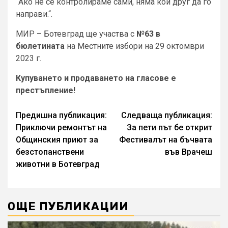
“Ако не се контролираме сами, няма кой друг да го
направи.“.
МИР – Ботевград ще участва с
№63 в
бюлетината
на Местните избори на 29 октомври
2023 г.
Купуването и продаването на гласове е
престъпление!
Continue
Предишна публикация:
Следваща публикация:
Приключи ремонтът на
За пети път бе открит
Reading
Общинския приют за
Фестивалът на бъчвата
безстопанствени
във Врачеш
животни в Ботевград
ОЩЕ ПУБЛИКАЦИИ