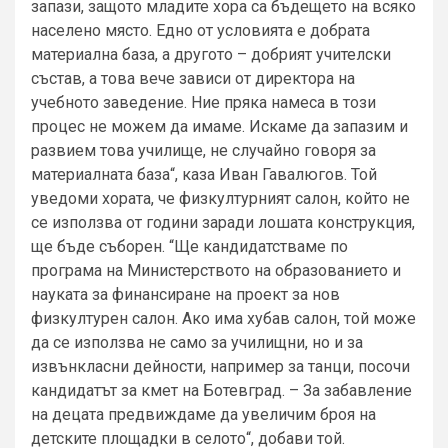
запази, защото младите хора са бъдещето на всяко
населено място. Едно от условията е добрата
материална база, а другото – добрият учителски
състав, а това вече зависи от директора на
учебното заведение. Ние пряка намеса в този
процес не можем да имаме. Искаме да запазим и
развием това училище, не случайно говоря за
материалната база“, каза Иван Гавалюгов. Той
уведоми хората, че физкултурният салон, който не
се използва от години заради лошата конструкция,
ще бъде съборен. “Ще кандидатстваме по
програма на Министерството на образованието и
науката за финансиране на проект за нов
физкултурен салон. Ако има хубав салон, той може
да се използва не само за училищни, но и за
извънкласни дейности, например за танци, посочи
кандидатът за кмет на Ботевград. – За забавление
на децата предвиждаме да увеличим броя на
детските площадки в селото“, добави той.