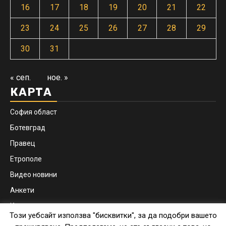
16
17
18
19
20
21
22
23
24
25
26
27
28
29
30
31
« сеп.
ное. »
КАРТА
София област
Ботевград
Правец
Етрополе
Видео новини
Анкети
Контакти
Този уебсайт използва "бисквитки", за да подобри вашето
Facebook
Instagram