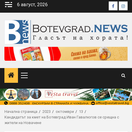
Skip
6 август, 2026
Faceboo
Inst
to
content
Primary
Menu
Начална страница
2023
октомври
13
Кандидатът за кмет на Ботевград Иван Гавалюгов се срещна с
жители на Новачене