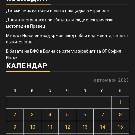
Детски смях изпълни новата площадка в Етрополе
Двама пострадаха при сблъсък между електрически
мотопеди в Правец
Мъж от Новачене задържан след побой над жената, с която
съжителства
В базата на БФС в Бояна се изтегли жребият за ОГ София
Изток
КАЛЕНДАР
октомври 2023
П
В
С
Ч
П
С
Н
1
2
3
4
5
6
7
8
9
10
11
12
13
14
15