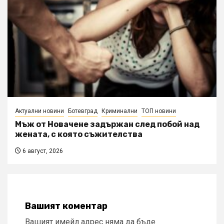
Актуални новини
Ботевград
Криминални
ТОП новини
Мъж от Новачене задържан след побой над
жената, с която съжителства
6 август, 2026
Вашият коментар
Вашият имейл адрес няма да бъде