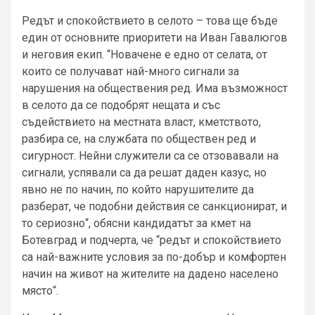
Редът и спокойствието в селото – това ще бъде
един от основните приоритети на Иван Гавалюгов
и неговия екип. “Новачене е едно от селата, от
които се получават най-много сигнали за
нарушения на обществения ред. Има възможност
в селото да се подобрят нещата и със
съдействието на местната власт, кметството,
разбира се, на службата по обществен ред и
сигурност. Нейни служители са се отзовавали на
сигнали, успявали са да решат даден казус, но
явно не по начин, по който нарушителите да
разберат, че подобни действия се санкционират, и
то сериозно“, обясни кандидатът за кмет на
Ботевград и подчерта, че “редът и спокойствието
са най-важните условия за по-добър и комфортен
начин на живот на жителите на дадено населено
място“.