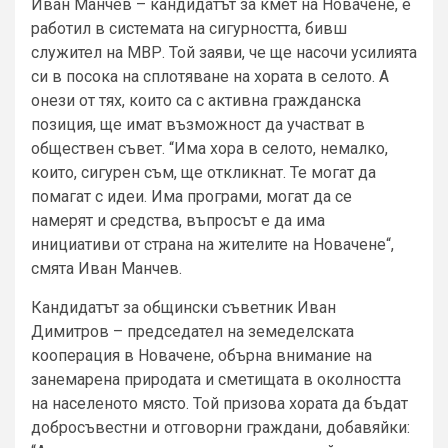
Иван Манчев – кандидатът за кмет на Новачене, е
работил в системата на сигурността, бивш
служител на МВР. Той заяви, че ще насочи усилията
си в посока на сплотяване на хората в селото. А
онези от тях, които са с активна гражданска
позиция, ще имат възможност да участват в
обществен съвет. “Има хора в селото, немалко,
които, сигурен съм, ще откликнат. Те могат да
помагат с идеи. Има програми, могат да се
намерят и средства, въпросът е да има
инициативи от страна на жителите на Новачене“,
смята Иван Манчев.
Кандидатът за общински съветник Иван
Димитров – председател на земеделската
кооперация в Новачене, обърна внимание на
занемарена природата и сметищата в околността
на населеното място. Той призова хората да бъдат
добросъвестни и отговорни граждани, добавяйки: