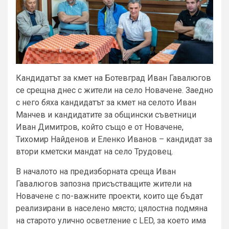
Кандидатът за кмет на Ботевград Иван Гавалюгов
се срещна днес с жители на село Новачене. Заедно
с него бяха кандидатът за кмет на селото Иван
Манчев и кандидатите за общински съветници
Иван Димитров, който също е от Новачене,
Тихомир Найденов и Еленко Иванов – кандидат за
втори кметски мандат на село Трудовец.
В началото на предизборната среща Иван
Гавалюгов запозна присъстващите жители на
Новачене с по-важните проекти, които ще бъдат
реализирани в населено място; цялостна подмяна
на старото улично осветление с LED, за което има