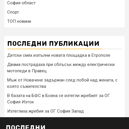
София област
Спорт
ТОП новини
ПОСЛЕДНИ ПУБЛИКАЦИИ
Детски смях изпълни новата площадка в Етрополе
Двама пострадаха при сблъсък между електрически
мотопеди в Правец
Мъж от Новачене задържан след побой над жената, с
която съжителства
В базата на БФС в Бояна се изтегли жребият за ОГ
София Изток
Изтеглиха жребия за ОГ София Запад
ПОСЛЕДНИ