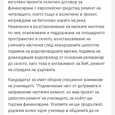
изготвен проекти сключен договор за
финансиране с европейски средства; ремонт на
читалището, което също е включено в проект;
изграждане на бетоново корито на река
Новаченка и възстановяване на малките мостове
по нея; освежаване и поддържане на площадното
пространство в селото; възстановяване на
уличната настилка след извършената цялостна
подмяна на водопроводната мрежа; подмяна на
довеждащия водопровод от основния резервоар
до селото, като това е ангажимент на ВиК; ремонт
на оградата на църквата.
Кандидатът за кмет обърна специално внимание
на училището. “Подменихме част от дограмата и
направихме частичен ремонт, но има проект за
цялостен ремонт на училището, за който ще
търсим финансиране. Усилията ни ще продължат,
държим всяко едно училище в общината да се