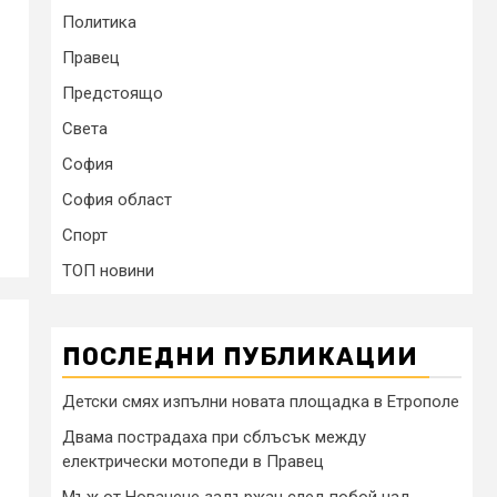
Политика
Правец
Предстоящо
Света
София
София област
Спорт
ТОП новини
ПОСЛЕДНИ ПУБЛИКАЦИИ
Детски смях изпълни новата площадка в Етрополе
Двама пострадаха при сблъсък между
електрически мотопеди в Правец
Мъж от Новачене задържан след побой над