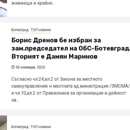
живеещи и крайно...
Ботевград
ТОП новини
Борис Дренов бе избран за
зам.председател на ОбС-Ботевград
Вторият е Дамян Маринов
30 ноември, 2023
Съгласно чл.24,ал.2 от Закона за местното
самоуправление н местната ад.министрация /ЗМСМА/
и чл.10,ал.2 от Правилника за организация и дейност
на...
Ботевград
ТОП новини