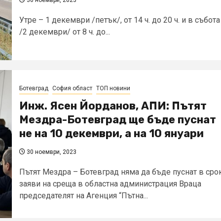
Утре – 1 декември /петък/, от 14 ч. до 20 ч. и в събота
/2 декември/ от 8 ч. до...
Ботевград
София област
ТОП новини
Инж. Ясен Йорданов, АПИ: Пътят
Мездра-Ботевград ще бъде пуснат
не на 10 декември, а на 10 януари
30 ноември, 2023
Пътят Мездра – Ботевград няма да бъде пуснат в срок
заяви на среща в областна администрация Враца
председателят на Агенция “Пътна...