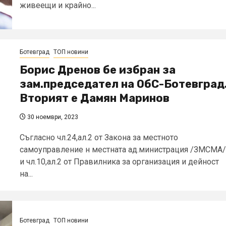
живеещи и крайно...
Ботевград
ТОП новини
Борис Дренов бе избран за
зам.председател на ОбС-Ботевград
Вторият е Дамян Маринов
30 ноември, 2023
Съгласно чл.24,ал.2 от Закона за местното
самоуправление н местната ад.министрация /ЗМСМА/
и чл.10,ал.2 от Правилника за организация и дейност
на...
Ботевград
ТОП новини