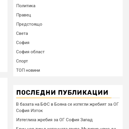
Политика
Правец
Предстоящо
Света
София
София област
Спорт
ТОП новини
ПОСЛЕДНИ ПУБЛИКАЦИИ
В базата на БФС в Бояна се изтегли жребият за ОГ
София Изток
Изтеглиха жребия за ОГ София Запад
Един нов тим в източната група, Мътивир няма да