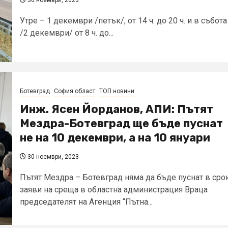
Утре – 1 декември /петък/, от 14 ч. до 20 ч. и в събота
/2 декември/ от 8 ч. до...
Ботевград
София област
ТОП новини
Инж. Ясен Йорданов, АПИ: Пътят
Мездра-Ботевград ще бъде пуснат
не на 10 декември, а на 10 януари
30 ноември, 2023
Пътят Мездра – Ботевград няма да бъде пуснат в срок
заяви на среща в областна администрация Враца
председателят на Агенция “Пътна...