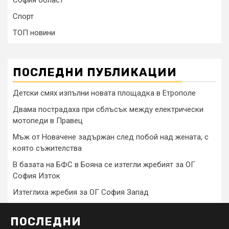
София област
Спорт
ТОП новини
ПОСЛЕДНИ ПУБЛИКАЦИИ
Детски смях изпълни новата площадка в Етрополе
Двама пострадаха при сблъсък между електрически
мотопеди в Правец
Мъж от Новачене задържан след побой над жената, с
която съжителства
В базата на БФС в Бояна се изтегли жребият за ОГ
София Изток
Изтеглиха жребия за ОГ София Запад
ПОСЛЕДНИ