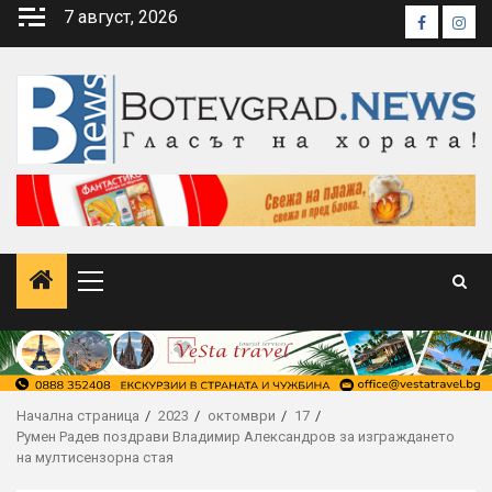
Skip
7 август, 2026
Faceboo
Inst
to
content
Primary
Menu
Начална страница
2023
октомври
17
Румен Радев поздрави Владимир Александров за изграждането
на мултисензорна стая