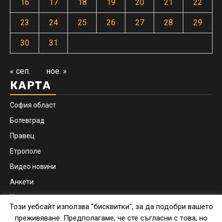
16
17
18
19
20
21
22
23
24
25
26
27
28
29
30
31
« сеп.
ное. »
КАРТА
София област
Ботевград
Правец
Етрополе
Видео новини
Анкети
Контакти
Този уебсайт използва "бисквитки", за да подобри вашето
Facebook
Instagram
преживяване. Предполагаме, че сте съгласни с това, но