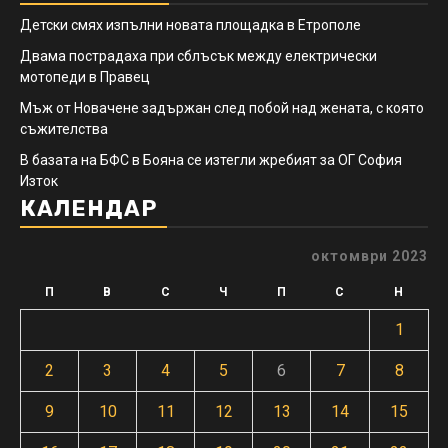
Детски смях изпълни новата площадка в Етрополе
Двама пострадаха при сблъсък между електрически
мотопеди в Правец
Мъж от Новачене задържан след побой над жената, с която
съжителства
В базата на БФС в Бояна се изтегли жребият за ОГ София
Изток
КАЛЕНДАР
октомври 2023
П
В
С
Ч
П
С
Н
1
2
3
4
5
6
7
8
9
10
11
12
13
14
15