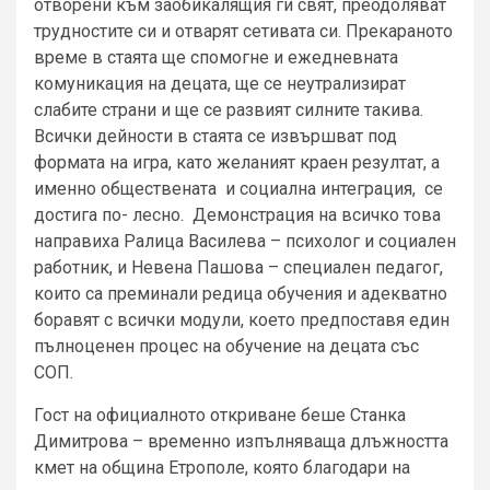
отворени към заобикалящия ги свят, преодоляват
трудностите си и отварят сетивата си. Прекараното
време в стаята ще спомогне и ежедневната
комуникация на децата, ще се неутрализират
слабите страни и ще се развият силните такива.
Всички дейности в стаята се извършват под
формата на игра, като желаният краен резултат, а
именно обществената и социална интеграция, се
достига по- лесно. Демонстрация на всичко това
направиха Ралица Василева – психолог и социален
работник, и Невена Пашова – специален педагог,
които са преминали редица обучения и адекватно
боравят с всички модули, което предпоставя един
пълноценен процес на обучение на децата със
СОП.
Гост на официалното откриване беше Станка
Димитрова – временно изпълняваща длъжността
кмет на община Етрополе, която благодари на