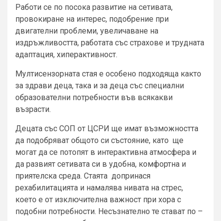
Работи се по посока развитие на сетивата,
провокиране на интерес, подобрение при
двигателни проблеми, увеличаване на
издръжливостта, работата със страхове и трудната
адаптация, хиперактивност.
Мултисензорната стая е особено подходяща както
за здрави деца, така и за деца със специални
образователни потребности във всякакви
възрасти.
Децата със СОП от ЦСРИ ще имат възможността
да подобряват общото си състояние, като ще
могат да се потопят в интерактивна атмосфера и
да развият сетивата си в удобна, комфортна и
приятелска среда. Стаята допринася
рехабилитацията и намалява нивата на стрес,
което е от изключителна важност при хора с
подобни потребности. Несъзнателно те стават по –