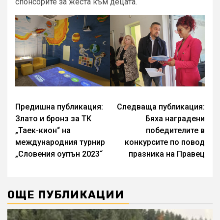
спонсорите за жеста към децата.
Continue
Предишна публикация:
Следваща публикация:
Злато и бронз за ТК
Бяха наградени
Reading
„Таек-кион“ на
победителите в
международния турнир
конкурсите по повод
„Словения оупън 2023“
празника на Правец
ОЩЕ ПУБЛИКАЦИИ