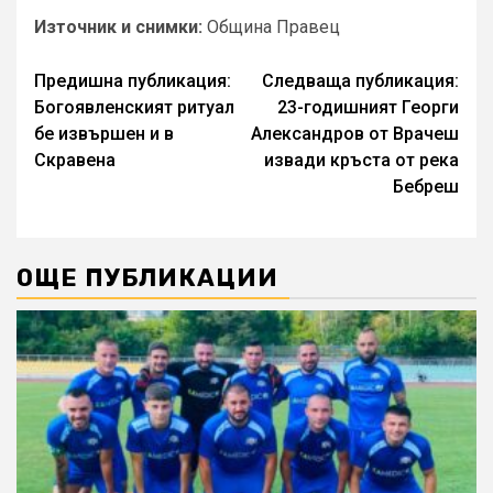
Източник и снимки:
Община Правец
Continue
Предишна публикация:
Следваща публикация:
Богоявленският ритуал
23-годишният Георги
Reading
бе извършен и в
Александров от Врачеш
Скравена
извади кръста от река
Бебреш
ОЩЕ ПУБЛИКАЦИИ