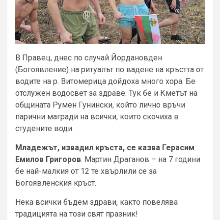
В Правец, днес по случай Йордановден
(Богоявление) на ритуалът по вадене на кръстта от
водите на р. Витомерица дойдоха много хора. Бе
отслужен водосвет за здраве. Тук бе и Кметът на
общината Румен Гунински, който лично връчи
парични магради на всички, които скочиха в
студените води.
Младежът, извадил кръста, се казва Герасим
Емилов Григоров
. Мартин Драганов – на 7 години
бе най-малкия от 12 те хвърлили се за
Богоявленския кръст.
Нека всички бъдем здрави, както повелява
традицията на този свят празник!