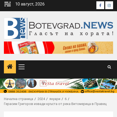
Skip
10 август, 2026
Faceboo
Inst
to
content
Primary
Menu
Начална страница
2024
януари
6
Герасим Григоров извади кръста от река Витомерица в Правец