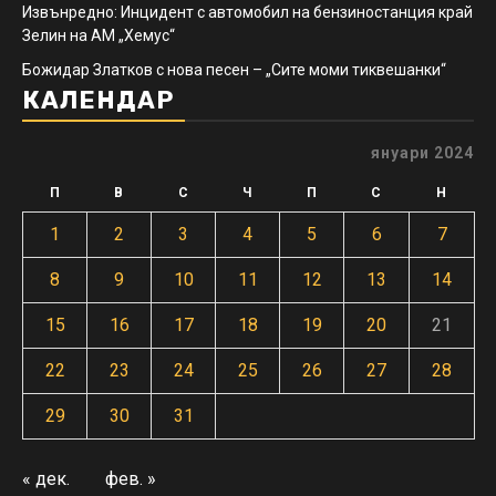
Извънредно: Инцидент с автомобил на бензиностанция край
Зелин на АМ „Хемус“
Божидар Златков с нова песен – „Сите моми тиквешанки“
КАЛЕНДАР
януари 2024
П
В
С
Ч
П
С
Н
1
2
3
4
5
6
7
8
9
10
11
12
13
14
15
16
17
18
19
20
21
22
23
24
25
26
27
28
29
30
31
« дек.
фев. »