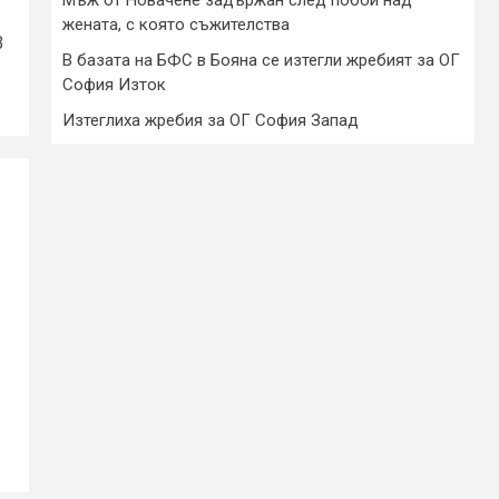
жената, с която съжителства
В
В базата на БФС в Бояна се изтегли жребият за ОГ
София Изток
Изтеглиха жребия за ОГ София Запад