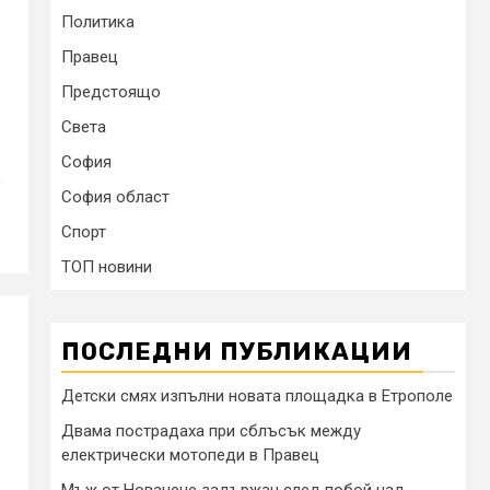
Политика
Правец
Предстоящо
Света
София
е
София област
Спорт
ТОП новини
ПОСЛЕДНИ ПУБЛИКАЦИИ
Детски смях изпълни новата площадка в Етрополе
Двама пострадаха при сблъсък между
електрически мотопеди в Правец
Мъж от Новачене задържан след побой над