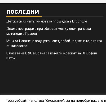
ПОСЛЕДНИ
Детски смях изпълни новата площадка в Етрополе
Двама пострадаха при сблъсък между електрически
мотопеди в Правец
Мъж от Новачене задържан след побой над жената, с която
съжителства
В базата на БФС в Бояна се изтегли жребият за ОГ София
Изток
Този уебсайт използва "бисквитки", за да подобри вашето п