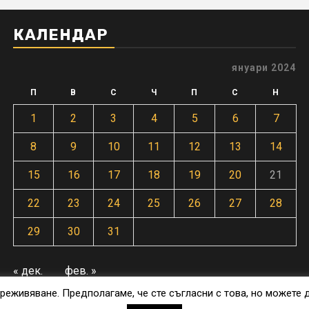
КАЛЕНДАР
януари 2024
П
В
С
Ч
П
С
Н
1
2
3
4
5
6
7
8
9
10
11
12
13
14
15
16
17
18
19
20
21
22
23
24
25
26
27
28
29
30
31
« дек.
фев. »
реживяване. Предполагаме, че сте съгласни с това, но можете 