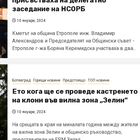
присъстваха на делегатно
заседание на НСОРБ
10 януари, 2024
Кметът на община Етрополе инж. Владимир
Александров и Председателят на Общински съвет -
Етрополе г-жа Боряна Керемидска участваха в два...
Ботевград
Горещи новини
Предстоящо
ТОП новини
Ето кога ще се проведе кастренето
на клони във вилна зона „Зелин“
10 януари, 2024
На срещата в края на миналата година между жители
на вилна зона Зелин и общинско ръководство,
представители на ЕРМ Запад...