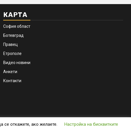
КАРТА
София област
Ботевград
Правец
Етрополе
Видео новини
Анкети
Контакти
Facebook
Insta
да се откажете, ако желаете.
Настройка на бисквитките