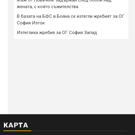
жената, с която съжителства
В базата на БФС в Бояна се изтегли жребият за ОГ
София Изток
Изтеглиха жребия за ОГ София Запад
КАРТА