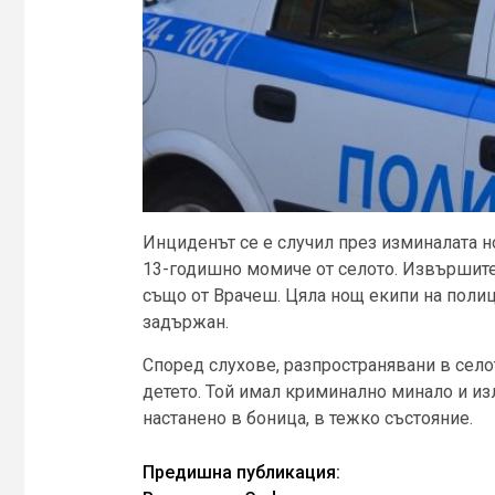
Инциденът се е случил през изминалата 
13-годишно момиче от селото. Извършите
също от Врачеш. Цяла нощ екипи на полиц
задържан.
Според слухове, разпространявани в село
детето. Той имал криминално минало и из
настанено в боница, в тежко състояние.
Continue
Предишна публикация: