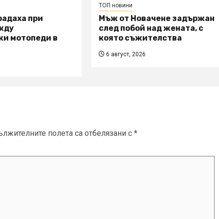
ТОП новини
радаха при
Мъж от Новачене задържан
жду
след побой над жената, с
ки мотопеди в
която съжителства
6 август, 2026
ължителните полета са отбелязани с
*