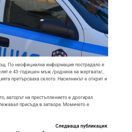
нощ. По неофициална информация пострадало е
лят е 43-годишен мъж /роднина на жертвата/,
ията претърсваха селото. Насилникът е открит и
то, авторът на престъплението е дрогирал
лежавал присъда в затвора. Момичето е
Следваща публикация: