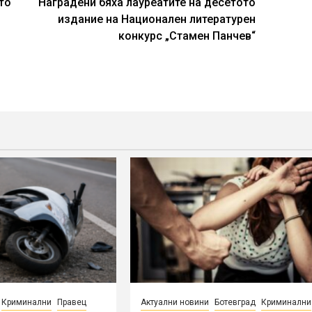
то
Наградени бяха лауреатите на десетото
издание на Национален литературен
конкурс „Стамен Панчев“
Криминални
Правец
Актуални новини
Ботевград
Криминални