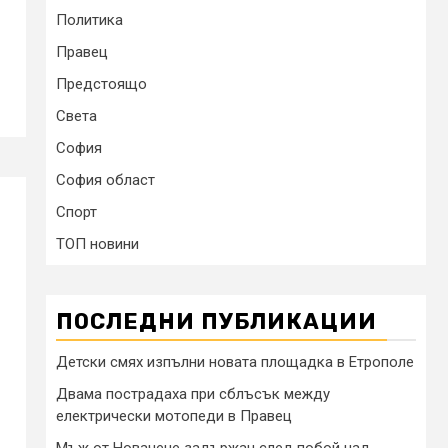
Политика
Правец
Предстоящо
Света
София
София област
Спорт
ТОП новини
ПОСЛЕДНИ ПУБЛИКАЦИИ
Детски смях изпълни новата площадка в Етрополе
Двама пострадаха при сблъсък между
електрически мотопеди в Правец
Мъж от Новачене задържан след побой над