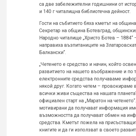
са две забележителни годишнини от истор
и 140 г читалищна библиотечна дейност.
Гости на събитието бяха кметът на общин
Секретар на община Ботевград, общински
Народно читалище „Христо Ботев – 1884“
направиха възпитаниците на Златаровската
Балкански“.
„Четенето е средство и начин, който осв
развитието на нашето въображение и по 
електронните средства получаваме информ
някой друг. Когато четем – провокираме 
всички живи същества на нашата планета“
официален старт на „Маратон на четенето“
мотивирани да получават информация име
възможността да получават обмен на ин
средства. Кметът пожела на присъстващит
книгите и да ги използват в своето развит