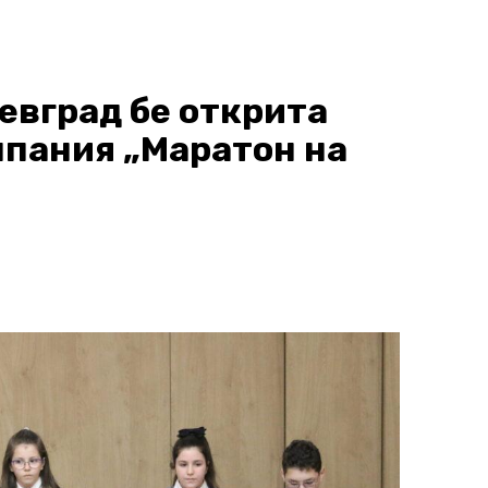
тевград бе открита
пания „Маратон на