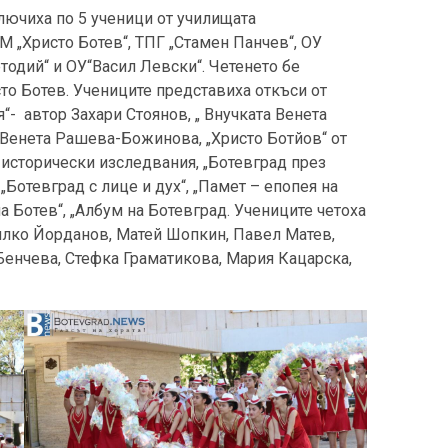
ключиха по 5 ученици от училищата
М „Христо Ботев“, ТПГ „Стамен Панчев“, ОУ
етодий“ и ОУ“Васил Левски“. Четенето бе
то Ботев. Учениците представиха откъси от
“- автор Захари Стоянов, „ Внучката Венета
 Венета Рашева-Божинова, „Христо Ботйов“ от
– исторически изследвания, „Ботевград през
„Ботевград с лице и дух“, „Памет – епопея на
а Ботев“, „Албум на Ботевград. Учениците четоха
ялко Йорданов, Матей Шопкин, Павел Матев,
Бенчева, Стефка Граматикова, Мария Кацарска,