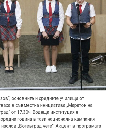
ов“, основните и средните училища от
тваха в съвместна инициатива „Маратон на
град“ от 17.30ч. Водеща институция е
поредна година в тази национална кампания.
наслов „Ботевград чете“. Акцент в програмата