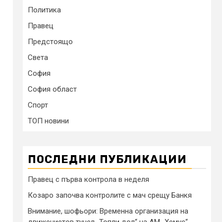
Политика
Правец
Предстоящо
Света
София
София област
Спорт
ТОП новини
ПОСЛЕДНИ ПУБЛИКАЦИИ
Правец с първа контрола в неделя
Козаро започва контролите с мач срещу Банкя
Внимание, шофьори: Временна организация на
движениетов тунел „Топли дол“ на АМ „Хемус“