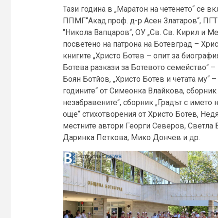
Тази година в „Маратон на четенето“ се в
ППМГ“Акад.проф. д-р Асен Златаров“, ПГТ
“Никола Вапцаров“, ОУ „Св. Св. Кирил и М
посветено на патрона на Ботевград – Хрис
книгите „Христо Ботев – опит за биография
Ботева разкази за Ботевото семейство“ –
Боян Ботйов, „Христо Ботев и четата му“ 
годините“ от Симеонка Влайкова, сборник 
незабравените“, сборник „Градът с името н
още“ стихотворения от Христо Ботев, Нед
местните автори Георги Северов, Светла 
Даринка Петкова, Мико Дончев и др.