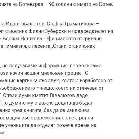
ията на Ботевград – 90 години с името на Ботев
ата Иван Гавалюгов, Стефка Граматикова –
ят съветник Филип Зуберски и председателят на
 – Боряна Нешкова. Официалното откриване
 гимназия, с песента „Стани, стани юнак
ен, че получаваме информация, провокираме
този начин нашия мисловен процес. С
ация картинка със звук, което е изработено от
въображението – нещо, което ни отличава от
. С тези думи кметът Гавалюгов даде
. По думите му е важно децата да бъдат
нно чрез книгите, без да се изключва
формация със съвременните електронни
е учениците да отделят повече време на
ие.