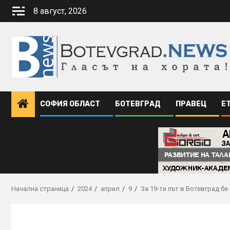
Skip
8 август, 2026
to
content
СОФИЯ ОБЛАСТ
БОТЕВГРАД
ПРАВЕЦ
Е
Начална страница
2024
април
9
За 19-ти път в Ботевград б