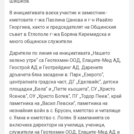
Шишков.
В инициативата взеха участие и заместник-
кметовете г-жа Паолина Цанова и г-н Ивайло
Георгиев, както и председателят на Общинския
съвет в Етлополе г-жа Боряна Керемидска и
много общински служители.
Дарители по линия на инициативата „Нашето
зелено утре“ са Геотехмин ООД, Елаците-Мед АД,
Геострой АД и Геотрейдинг АД. Дарените
дръвчета бяха засадени в: Парк „Езерото“,
централната градска част, ДГ „Еделвайс“, детски
площадки „Бела“ и „Петте кьошета“, СУ „Христо
Ясенов“, ОУ „Христо Ботев“, ПГ „Тодор Пеев“, край
паметника на „Васил Левски“, паметника на
незнайния войн в с. Брусен, кметство и читалище
с. Ямна и кметство с. Лопян. В кампанията се
включиха директори на училища, ученици,
служители на Геотехмин ООД, Елаците-Мед АД и