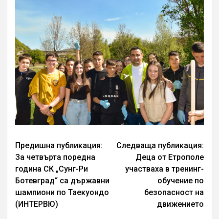
Continue
Предишна публикация:
Следваща публикация:
За четвърта поредна
Деца от Етрополе
Reading
година СК „Сунг-Ри
участваха в тренинг-
Ботевград“ са държавни
обучение по
шампиони по Таекуондо
безопасност на
(ИНТЕРВЮ)
движението