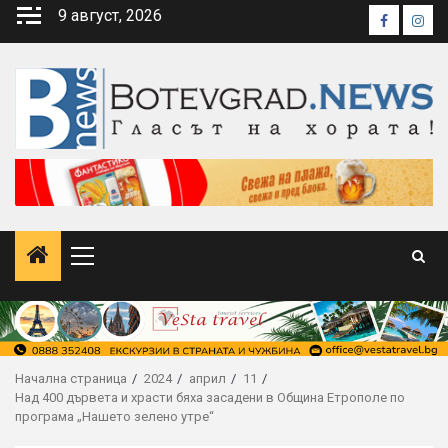
Skip
9 август, 2026
Faceboo
Inst
to
content
Primary
Menu
Начална страница
2024
април
11
Над 400 дървета и храсти бяха засадени в Община Етрополе по
програма „Нашето зелено утре“