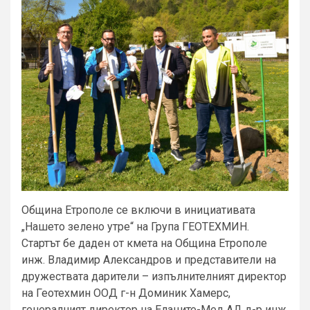
Община Етрополе се включи в инициативата
„Нашето зелено утре“ на Група ГЕОТЕХМИН.
Стартът бе даден от кмета на Община Етрополе
инж. Владимир Александров и представители на
дружествата дарители – изпълнителният директор
на Геотехмин ООД г-н Доминик Хамерс,
генералният директор на Елаците-Мед АД д-р инж.