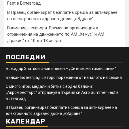
Fest в Ботевград
В Правец организират безплатна среща за активиране
на електронното здравно досие „еЗдраве“
Внимание, шофьори: Временна организация и
ограничения на движението по АМ „Хемус“ и АМ
„Тракия“ от 10 до 13 август
ПОСЛЕДНИ
Божидар Златков с нова песен – „Сите моми тиквешанки“
Балкан Ботевград с второ поражение от началото на сезона
С много игри, медали и битка с водни балони:
„Акромонстърс“ отпразнува първия си Acro Summer Fest в
Ботевград
В Правец организират безплатна среща за активиране на
електронното здравно досие „еЗдраве“
КАЛЕНДАР