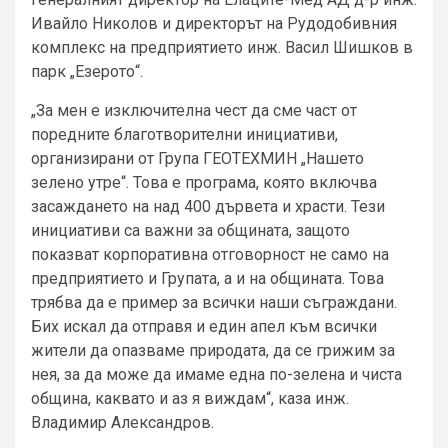
Ивайло Николов и директорът на Рудодобивния
комплекс на предприятието инж. Васил Шишков в
парк „Езерото“.
„За мен е изключителна чест да сме част от
поредните благотворителни инициативи,
организирани от Група ГЕОТЕХМИН „Нашето
зелено утре“. Това е програма, която включва
засаждането на над 400 дървета и храсти. Тези
инициативи са важни за общината, защото
показват корпоративна отговорност не само на
предприятието и Групата, а и на общината. Това
трябва да е пример за всички наши съграждани.
Бих искал да отправя и един апел към всички
жители да опазваме природата, да се грижим за
нея, за да може да имаме една по-зелена и чиста
община, каквато и аз я виждам“, каза инж.
Владимир Александров.