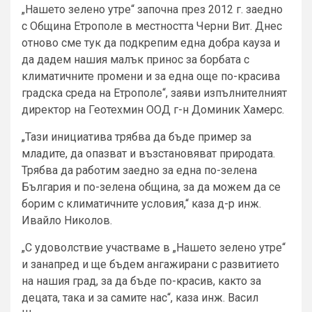
„Нашето зелено утре“ започна през 2012 г. заедно
с Община Етрополе в местността Черни Вит. Днес
отново сме тук да подкрепим една добра кауза и
да дадем нашия малък принос за борбата с
климатичните промени и за една още по-красива
градска среда на Етрополе“, заяви изпълнителният
директор на Геотехмин ООД г-н Доминик Хамерс.
„Тази инициатива трябва да бъде пример за
младите, да опазват и възстановяват природата.
Трябва да работим заедно за една по-зелена
България и по-зелена община, за да можем да се
борим с климатичните условия,“ каза д-р инж.
Ивайло Николов.
„С удоволствие участваме в „Нашето зелено утре“
и занапред и ще бъдем ангажирани с развитието
на нашия град, за да бъде по-красив, както за
децата, така и за самите нас“, каза инж. Васил