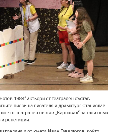
Ботев 1884“ актьори от театрален състав
тните пиеси на писателя и драматург Станислав
рите от театрален състав „Карнавал“ за тази осма
ни репетиции.
 изгледана и от кмета Иван Гавалюгов, който