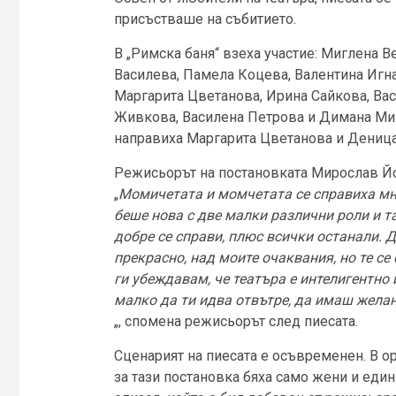
присъстваше на събитието.
В „Римска баня“ взеха участие: Миглена В
Василева, Памела Коцева, Валентина Игна
Маргарита Цветанова, Ирина Сайкова, Ва
Живкова, Василена Петрова и Димана Мил
направиха Маргарита Цветанова и Деница
Режисьорът на постановката Мирослав Йо
„
Момичетата и момчетата се справиха мн
беше нова с две малки различни роли и та
добре се справи, плюс всички останали. 
прекрасно, над моите очаквания, но те се
ги убеждавам, че театъра е интелигентно 
малко да ти идва отвътре, да имаш желан
„, спомена режисьорът след пиесата.
Сценарият на пиесата е осъвременен. В ор
за тази постановка бяха само жени и еди