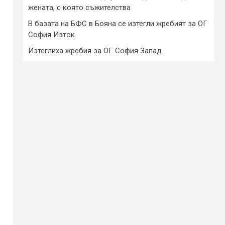
жената, с която съжителства
В базата на БФС в Бояна се изтегли жребият за ОГ
София Изток
Изтеглиха жребия за ОГ София Запад