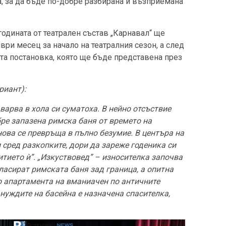
а, за да бъде по-добре разбирана и възприемана
годината от театрален състав „Карнавал“ ще
ври месец за начало на театралния сезон, а след
та постановка, която ще бъде представена през
риант):
варва в хола си суматоха. В нейно отсъствие
ре запазена римска баня от времето на
ова се превръща в пълно безумие. В центъра на
и сред разкопките, дори да зареже годеника си
итието ѝ”. „Изкуствовед” – износителка започва
ласират римската баня зад граница, а опитна
о апартамента на вманиачен по античните
а нуждите на басейна е назначена спасителка,