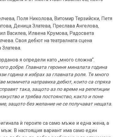
елчева, Поля Николова, Витомир Терзийски, Петя
това, Деница Златева, Преслава Ангелова,
сил Василев, Илвена Крумова, Радосвета
чева. Своя дебют на театралната сцена
 Златева.
рданов я определи като „много сложна“.
ого добре. Главната героиня миналата година
зи година я избрах за главната роля. Тя много
Две момичета направиха дебют, които са спряха
 справят така, защото аз по време на репетиции
изкуство и трябва постоянство, както и поне
ие, защото без желание не се получават нещата.
игинала ѝ героите са само мъже и една жена, а
н мъж. В настоящия вариант има само един