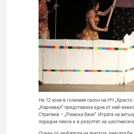
На 12 юни в големия салон на НЧ „Христо 
„Карнавал“ представиха една от най-извес
Стратиев – „Римска баня“. Играта на актьо
поредна пиеса е в резултат на шестмесеч
Освен от любители на театъра, пиесата бе