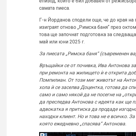
епизод, който е бил добавен от режисьор
самата пиеса.
Г-н Йорданов сподели още, че до края на 
изиграят отново „Римска баня“ през октом
това ще започнат подготовка за следваща
май или юни 2025 г.
За пиесата „Римска баня“ (съвременен ва
Връщайки се от почивка, Ива Антонова за
при ремонта на жилището ѝ е открита доб
Помпилиан. От този миг животът на Антон
хола ѝ се заселва Доцентка, готова да сп
само и само някой да не посегне на „откр
да преследва Антонова с идеята как ще п
адвокатка я притиска да продаде изгодн
находки клиент. Но и това не е всичко. З
която ежедневно „спасява” Антонова.