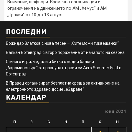
Внимание, шофьори: Временна организация и
ограничения на движението по АМ „Хемус“ и АМ
„Тракия“ от 10 до 13 август
ПОСЛЕДНИ
Божидар Златков с нова песен – „Сите моми тиквешанки“
Балкан Ботевград с второ поражение от началото на сезона
С много игри, медали и битка с водни балони:
„Акромонстърс“ отпразнува първия си Acro Summer Fest в
Ботевград
В Правец организират безплатна среща за активиране на
електронното здравно досие „еЗдраве“
КАЛЕНДАР
юни 2024
П
В
С
Ч
П
С
Н