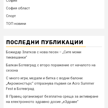
София
София област
Спорт
ТОП новини
ПОСЛЕДНИ ПУБЛИКАЦИИ
Божидар Златков с нова песен – „Сите моми
тиквешанки“
Балкан Ботевград с второ поражение от началото на
сезона
С много игри, медали и битка с водни балони:
„Акромонстърс“ отпразнува първия си Acro Summer
Fest в Ботевград
В Правец организират безплатна среща за активиране
на електронното здравно досие „еЗдраве“