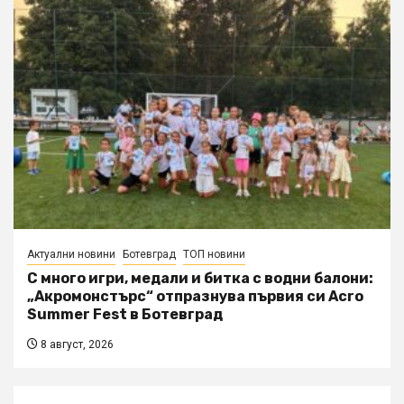
Актуални новини
Ботевград
ТОП новини
С много игри, медали и битка с водни балони:
„Акромонстърс“ отпразнува първия си Acro
Summer Fest в Ботевград
8 август, 2026