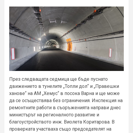
През следващата седмица ще бъде пуснато
движението в тунелите „Топли дол“ и „Правешки
ханове“ на АМ „Хемус“ в посока Варна и ще може
да се осъществява без ограничения. Инспекция на
ремонтните работи в съоръженията направи днес
министърът на регионалното развитие и
благоустройството инж. Виолета Коритарова. В
проверката участваха също председателят на