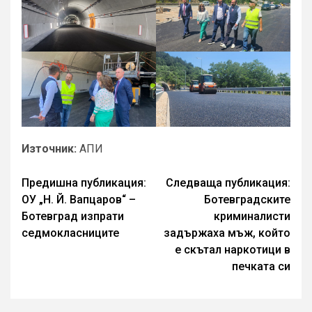
Източник:
АПИ
Continue
Предишна публикация:
Следваща публикация:
ОУ „Н. Й. Вапцаров“ –
Ботевградските
Reading
Ботевград изпрати
криминалисти
седмокласниците
задържаха мъж, който
е скътал наркотици в
печката си