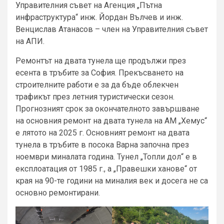
Управителния съвет на Агенция „Пътна
инфраструктура“ инж. Йордан Вълчев и инж.
Венцислав Атанасов – член на Управителния съвет
на АПИ.
Ремонтът на двата тунела ще продължи през
есента в тръбите за София. Прекъсването на
строителните работи е за да бъде облекчен
трафикът през летния туристически сезон.
Прогнозният срок за окончателното завършване
на основния ремонт на двата тунела на АМ „Хемус“
е лятото на 2025 г. Основният ремонт на двата
тунела в тръбите в посока Варна започна през
ноември миналата година. Тунел „Топли дол“ е в
експлоатация от 1985 г., а „Правешки ханове“ от
края на 90-те години на миналия век и досега не са
основно ремонтирани.