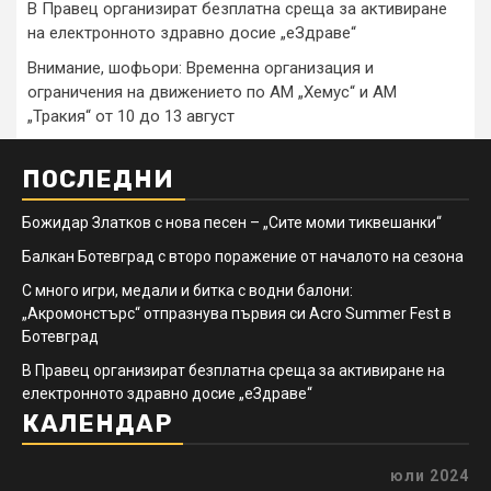
В Правец организират безплатна среща за активиране
на електронното здравно досие „еЗдраве“
Внимание, шофьори: Временна организация и
ограничения на движението по АМ „Хемус“ и АМ
„Тракия“ от 10 до 13 август
ПОСЛЕДНИ
Божидар Златков с нова песен – „Сите моми тиквешанки“
Балкан Ботевград с второ поражение от началото на сезона
С много игри, медали и битка с водни балони:
„Акромонстърс“ отпразнува първия си Acro Summer Fest в
Ботевград
В Правец организират безплатна среща за активиране на
електронното здравно досие „еЗдраве“
КАЛЕНДАР
юли 2024