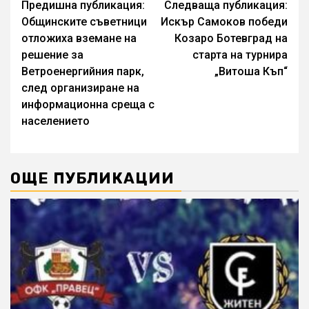
Continue
Предишна публикация:
Следваща публикация:
Общинските съветници
Искър Самоков победи
Reading
отложиха вземане на
Козаро Ботевград на
решение за
старта на турнира
Ветроенергийния парк,
„Витоша Къп“
след организиране на
информационна среща с
населението
ОЩЕ ПУБЛИКАЦИИ