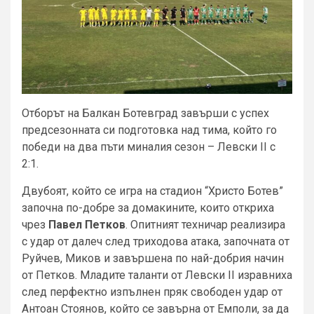
Отборът на Балкан Ботевград завърши с успех
предсезонната си подготовка над тима, който го
победи на два пъти миналия сезон – Левски II с
2:1.
Двубоят, който се игра на стадион “Христо Ботев”
започна по-добре за домакините, които откриха
чрез
Павел Петков
. Опитният техничар реализира
с удар от далеч след триходова атака, започната от
Руйчев, Миков и завършена по най-добрия начин
от Петков. Младите таланти от Левски II изравниха
след перфектно изпълнен пряк свободен удар от
Антоан Стоянов, който се завърна от Емполи, за да