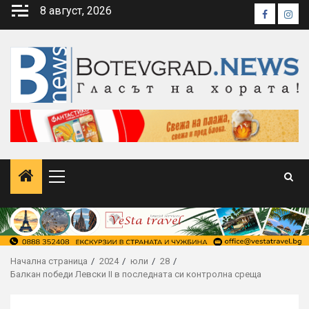
Skip
8 август, 2026
Faceboo
Inst
to
content
Primary
Menu
Начална страница
2024
юли
28
Балкан победи Левски II в последната си контролна среща