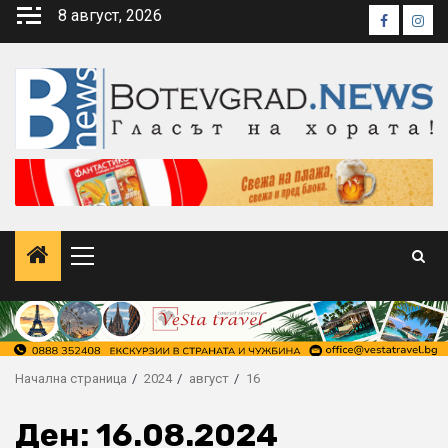
Skip
8 август, 2026
Faceboo
Inst
to
content
Primary
Menu
Начална страница
2024
август
16
Ден:
16.08.2024