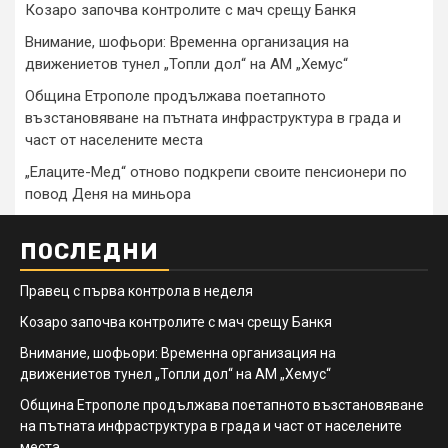
Козаро започва контролите с мач срещу Банкя
Внимание, шофьори: Временна организация на
движениетов тунел „Топли дол“ на АМ „Хемус“
Община Етрополе продължава поетапното
възстановяване на пътната инфраструктура в града и
част от населените места
„Елаците-Мед“ отново подкрепи своите пенсионери по
повод Деня на миньора
ПОСЛЕДНИ
Правец с първа контрола в неделя
Козаро започва контролите с мач срещу Банкя
Внимание, шофьори: Временна организация на
движениетов тунел „Топли дол“ на АМ „Хемус“
Община Етрополе продължава поетапното възстановяване
на пътната инфраструктура в града и част от населените
места