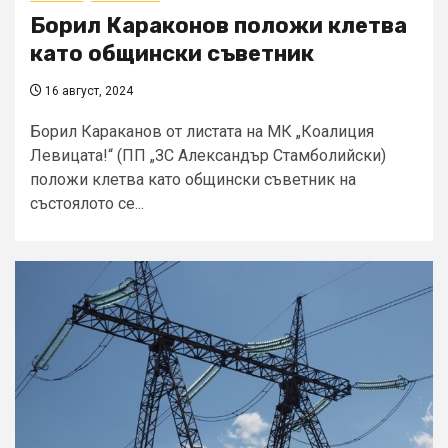
Борил Караконов положи клетва
като общински съветник
16 август, 2024
Борил Караканов от листата на МК „Коалиция
Левицата!“ (ПП „ЗС Александър Стамболийски)
положи клетва като общински съветник на
състоялото се...