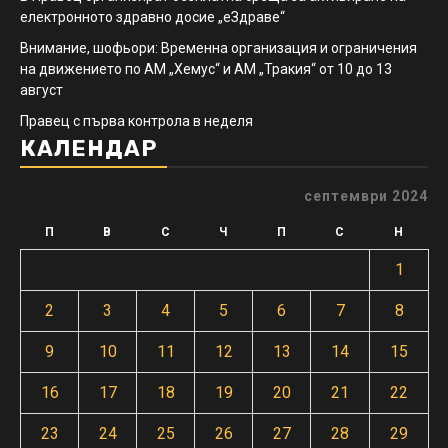
електронното здравно досие „еЗдраве“
Внимание, шофьори: Временна организация и ограничения
на движението по АМ „Хемус“ и АМ „Тракия“ от 10 до 13
август
Правец с първа контрола в неделя
КАЛЕНДАР
септември 2024
П
В
С
Ч
П
С
Н
1
2
3
4
5
6
7
8
9
10
11
12
13
14
15
16
17
18
19
20
21
22
23
24
25
26
27
28
29