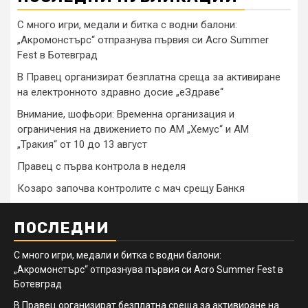
С много игри, медали и битка с водни балони:
„Акромонстърс“ отпразнува първия си Acro Summer
Fest в Ботевград
В Правец организират безплатна среща за активиране
на електронното здравно досие „еЗдраве“
Внимание, шофьори: Временна организация и
ограничения на движението по АМ „Хемус“ и АМ
„Тракия“ от 10 до 13 август
Правец с първа контрола в неделя
Козаро започва контролите с мач срещу Банкя
ПОСЛЕДНИ
С много игри, медали и битка с водни балони:
„Акромонстърс“ отпразнува първия си Acro Summer Fest в
Ботевград
В Правец организират безплатна среща за активиране на