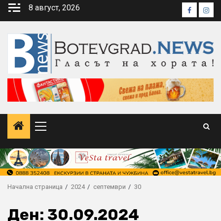
Skip
8 август, 2026
Faceboo
Inst
to
content
Primary
Menu
Начална страница
2024
септември
30
Ден:
30.09.2024