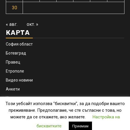
30
« авг.
окт. »
КАРТА
София област
Ботевград
Правец
Етрополе
Видео новини
Анкети
Контакти
Този уебсайт използва "бисквитки", за да подобри вашето
Facebook
Instagram
преживяване. Предполагаме, че сте съгласни с това, но
можете да се откажете, ако желаете.
Настройка на
Copyright © botevgrad.news | New Media Info Ltd
|
бисквитките
Приемам
Newsphere
by AF themes.