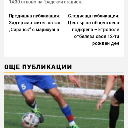
14:30 отново на Градския стадион.
Continue
Предишна публикация:
Следваща публикация:
Задържан жител на жк.
Център за обществена
Reading
„Саранск“ с марихуана
подкрепа – Етрополе
отбеляза своя 12-ти
рожден ден
ОЩЕ ПУБЛИКАЦИИ