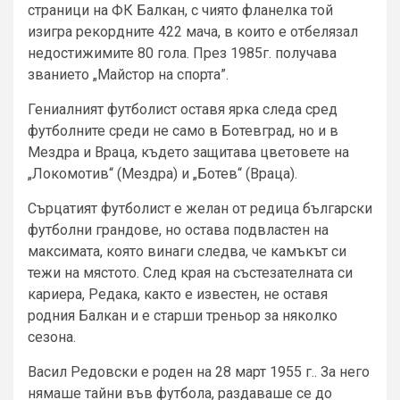
страници на ФК Балкан, с чиято фланелка той
изигра рекордните 422 мача, в които е отбелязал
недостижимите 80 гола. През 1985г. получава
званието „Майстор на спорта”.
Гениалният футболист оставя ярка следа сред
футболните среди не само в Ботевград, но и в
Мездра и Враца, където защитава цветовете на
„Локомотив“ (Мездра) и „Ботев“ (Враца).
Сърцатият футболист е желан от редица български
футболни грандове, но остава подвластен на
максимата, която винаги следва, че камъкът си
тежи на мястото. След края на състезателната си
кариера, Редака, както е известен, не оставя
родния Балкан и е старши треньор за няколко
сезона.
Васил Редовски е роден на 28 март 1955 г.. За него
нямаше тайни във футбола, раздаваше се до