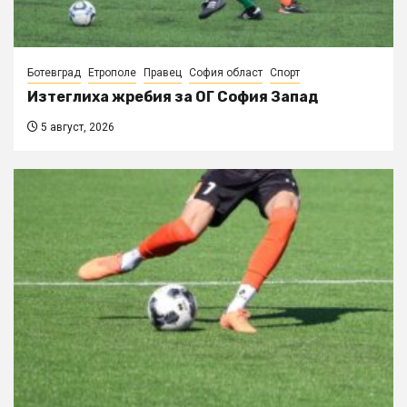
Ботевград
Етрополе
Правец
София област
Спорт
Изтеглиха жребия за ОГ София Запад
5 август, 2026