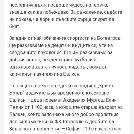
последния дъх и правеше чудеса на терена,
знаеше как да побеждава. За съжаление, съдбата
ни показа, че дори и лъвските сърца спират да
бият.
За един от най-обичаните спортисти на Ботевград
ще разказваме на децата и внуците си, а те на
следващите поколения. Ще им разказваме за
добрия човек, вездесъщият футболист,
вдъхновяващата личност, лидерът, вождът,
капитанът, пазителят на Балкан.
По същото време в неделя на стадион „Христо
Ботев“ водачите във временното класиране
Балкан – деца приемат Академия Мургаш Елин
Пелин от 11:00 часа, а юношите старша възраст на
Балкан, които започнаха много добре пролетния
дял са домакини на ФК Етрополе в дербито на
Зоналното първенство – София U19 с начален час