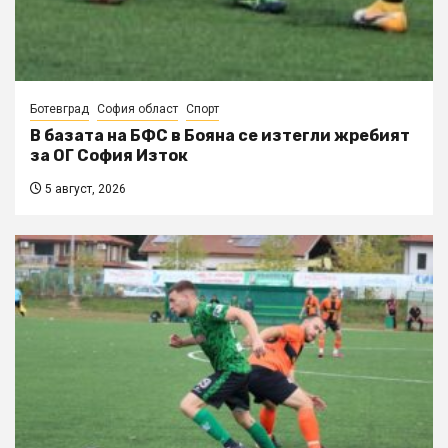
Ботевград
София област
Спорт
В базата на БФС в Бояна се изтегли жребият
за ОГ София Изток
5 август, 2026