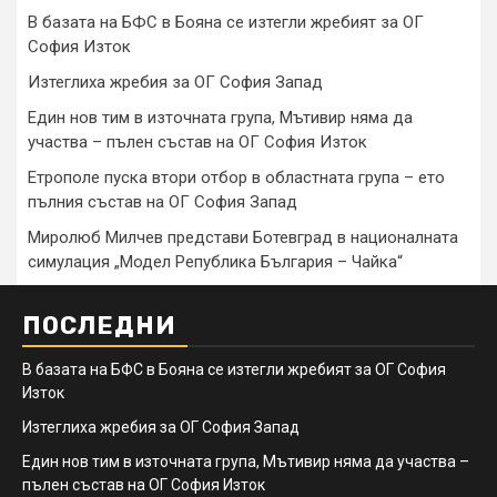
В базата на БФС в Бояна се изтегли жребият за ОГ
София Изток
Изтеглиха жребия за ОГ София Запад
Един нов тим в източната група, Мътивир няма да
участва – пълен състав на ОГ София Изток
Етрополе пуска втори отбор в областната група – ето
пълния състав на ОГ София Запад
Миролюб Милчев представи Ботевград в националната
симулация „Модел Република България – Чайка“
ПОСЛЕДНИ
В базата на БФС в Бояна се изтегли жребият за ОГ София
Изток
Изтеглиха жребия за ОГ София Запад
Един нов тим в източната група, Мътивир няма да участва –
пълен състав на ОГ София Изток