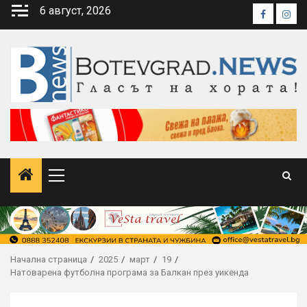
Skip
6 август, 2026
Faceboo
Inst
to
content
Primary
Menu
Начална страница
2025
март
19
Натоварена футболна програма за Балкан през уикенда