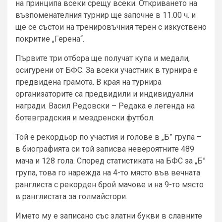
на принципа всеки срещу всеки. Откриването на
възпоменателния турнир ще започне в 11.00 ч. и
ще се състои на тренировъчния терен с изкуствено
покритие „Герена“.
Първите три отбора ще получат купа и медали,
осигурени от БФС. За всеки участник в турнира е
предвидена грамота. В края на турнира
организаторите са предвидили и индивидуални
награди. Васил Редовски – Редака е легенда на
ботевградския и мездренски футбол.
Той е рекордьор по участия и голове в „Б” група –
в биографията си той записва невероятните 489
мача и 128 гола. Според статистиката на БФС за „Б”
група, това го нарежда на 4-то място във вечната
ранглиста с рекорден брой мачове и на 9-то място
в ранглистата за голмайстори.
Името му е записано със златни букви в славните