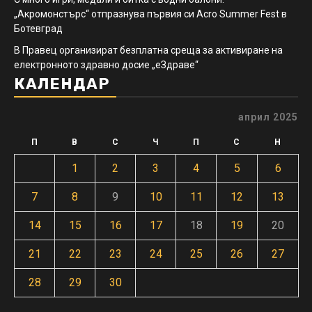
„Акромонстърс“ отпразнува първия си Acro Summer Fest в
Ботевград
В Правец организират безплатна среща за активиране на
електронното здравно досие „еЗдраве“
КАЛЕНДАР
април 2025
П
В
С
Ч
П
С
Н
1
2
3
4
5
6
7
8
9
10
11
12
13
14
15
16
17
18
19
20
21
22
23
24
25
26
27
28
29
30