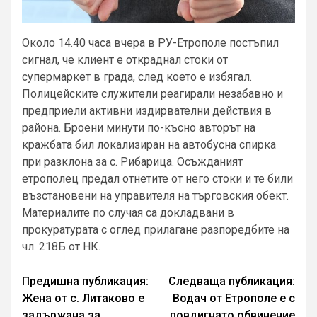
Около 14.40 часа вчера в РУ-Етрополе постъпил
сигнал, че клиент е откраднал стоки от
супермаркет в града, след което е избягал.
Полицейските служители реагирали незабавно и
предприели активни издирвателни действия в
района. Броени минути по-късно авторът на
кражбата бил локализиран на автобусна спирка
при разклона за с. Рибарица. Осъжданият
етрополец предал отнетите от него стоки и те били
възстановени на управителя на търговския обект.
Материалите по случая са докладвани в
прокуратурата с оглед прилагане разпоредбите на
чл. 218Б от НК.
Continue
Предишна публикация:
Следваща публикация:
Жена от с. Литаково е
Водач от Етрополе е с
Reading
задържана за
повдигнато обвинение