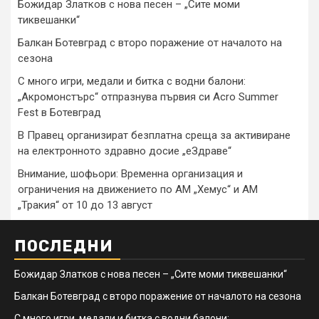
Божидар Златков с нова песен – „Сите моми
тиквешанки“
Балкан Ботевград с второ поражение от началото на
сезона
С много игри, медали и битка с водни балони:
„Акромонстърс“ отпразнува първия си Acro Summer
Fest в Ботевград
В Правец организират безплатна среща за активиране
на електронното здравно досие „еЗдраве“
Внимание, шофьори: Временна организация и
ограничения на движението по АМ „Хемус“ и АМ
„Тракия“ от 10 до 13 август
ПОСЛЕДНИ
Божидар Златков с нова песен – „Сите моми тиквешанки“
Балкан Ботевград с второ поражение от началото на сезона
С много игри, медали и битка с водни балони: