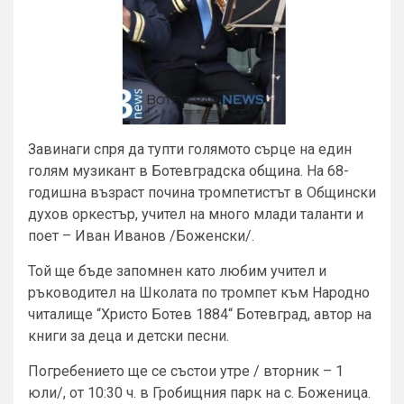
Завинаги спря да тупти голямото сърце на един
голям музикант в Ботевградска община. На 68-
годишна възраст почина тромпетистът в Общински
духов оркестър, учител на много млади таланти и
поет – Иван Иванов /Боженски/.
Той ще бъде запомнен като любим учител и
ръководител на Школата по тромпет към Народно
читалище “Христо Ботев 1884“ Ботевград, автор на
книги за деца и детски песни.
Погребението ще се състои утре / вторник – 1
юли/, от 10:30 ч. в Гробищния парк на с. Боженица.