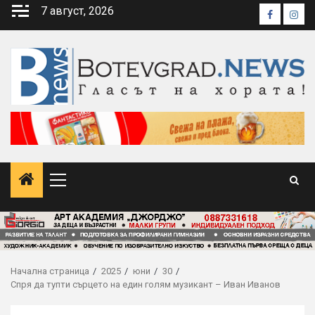
Skip
7 август, 2026
Faceboo
Inst
to
content
Primary
Menu
Начална страница
2025
юни
30
Спря да тупти сърцето на един голям музикант – Иван Иванов