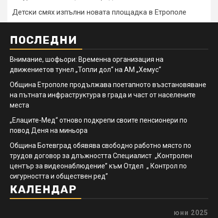
Детски смях изпълни новата площадка в Етрополе
ПОСЛЕДНИ
Внимание, шофьори: Временна организация на
движениетов тунел „Топли дол“ на АМ „Хемус“
Община Етрополе продължава поетапното възстановяване
на пътната инфраструктура в града и част от населените
места
„Елаците-Мед“ отново подкрепи своите пенсионери по
повод Деня на миньора
Община Ботевград обявява свободно работно място по
трудов договор за длъжността Специалист „Контролен
център за видеонаблюдение” към Отдел „ Контрол по
сигурността и обществен ред”
КАЛЕНДАР
юни 2025