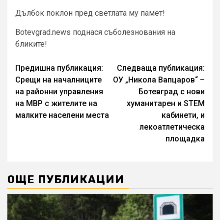
Дълбок поклон пред светлата му памет!
Botevgrad.news поднася съболезнования на
бликите!
Continue
Предишна публикация:
Следваща публикация:
Срещи на началниците
ОУ „Никола Вапцаров“ –
Reading
на районни управления
Ботевград с нови
на МВР с жителите на
хуманитарен и STEM
малките населени места
кабинети, и
лекоатлетическа
площадка
ОЩЕ ПУБЛИКАЦИИ