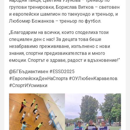
народни танци, Цветина Узунова – треньор по
групови тренировки, Борислав Витков – световен
и европейски шампион по таекуондо и треньор, и
Любомир Божанков – треньор по футбол.
„Благодарим на всички, които споделиха този
специален ден с нас! За децата това беше
незабравимо преживяване, изпълнено с нови
знания, спортни предизвикателства и много
емоции. Спортът е здраве, радост и вдъхновение!“
@БГБъдиактивен #ESSD2025
#ЕвропейскиДенНаСпорта #ОУЛюбенКаравелов
#СпортИУсмивки