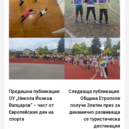
Continue
Предишна публикация:
Следваща публикация:
ОУ „Никола Йонков
Община Етрополе
Reading
Вапцаров“ – част от
получи Златен приз за
Европейския ден на
динамично развиваща
спорта
се туристическа
дестинация