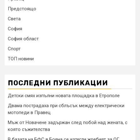
Предстоящо
Света
София
София област
Спорт
ТОП новини
ПОСЛЕДНИ ПУБЛИКАЦИИ
Детски смях изпълни новата площадка в Етрополе
Двама пострадаха при сблъсък между електрически
мотопеди в Правец
Мъж от Новачене задържан след побой над жената, с
която съжителства
В базата на БФС в Бояна се изтегли жребият за ОГ