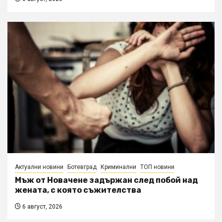
Актуални новини
Ботевград
Криминални
ТОП новини
Мъж от Новачене задържан след побой над
жената, с която съжителства
6 август, 2026