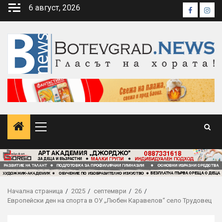
Skip
6 август, 2026
Faceboo
Inst
to
content
Primary
Menu
Начална страница
2025
септември
26
Европейски ден на спорта в ОУ „Любен Каравелов“ село Трудовец