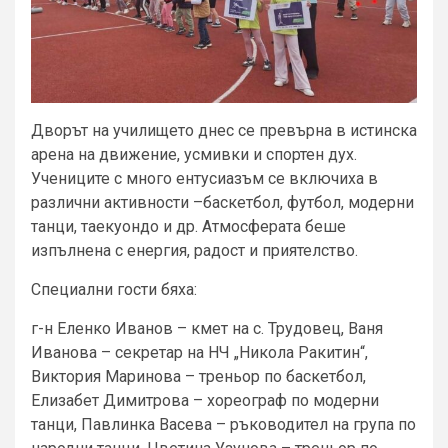
Дворът на училището днес се превърна в истинска
арена на движение, усмивки и спортен дух.
Учениците с много ентусиазъм се включиха в
различни активности –баскетбол, футбол, модерни
танци, таекуондо и др. Атмосферата беше
изпълнена с енергия, радост и приятелство.
Специални гости бяха:
г-н Еленко Иванов – кмет на с. Трудовец, Ваня
Иванова – секретар на НЧ „Никола Ракитин“,
Виктория Маринова – треньор по баскетбол,
Елизабет Димитрова – хореограф по модерни
танци, Павлинка Васева – ръководител на група по