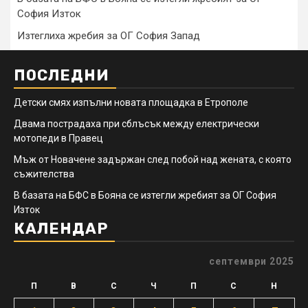
София Изток
Изтеглиха жребия за ОГ София Запад
ПОСЛЕДНИ
Детски смях изпълни новата площадка в Етрополе
Двама пострадаха при сблъсък между електрически
мотопеди в Правец
Мъж от Новачене задържан след побой над жената, с която
съжителства
В базата на БФС в Бояна се изтегли жребият за ОГ София
Изток
КАЛЕНДАР
септември 2025
П
В
С
Ч
П
С
Н