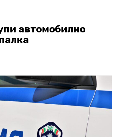
упи автомобилно
 палка