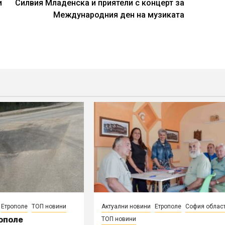
и
Силвия Младенска и приятели с концерт за
Международния ден на музиката
Етрополе
ТОП новини
Актуални новини
Етрополе
София облас
ополе
ТОП новини