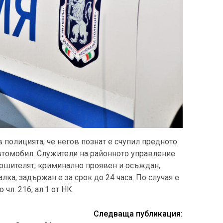
 полицията, че негов познат е счупил предното
втомобил. Служители на районното управление
ршителят, криминално проявен и осъждан,
алка; задържан е за срок до 24 часа. По случая е
чл. 216, ал.1 от НК.
Следваща публикация: