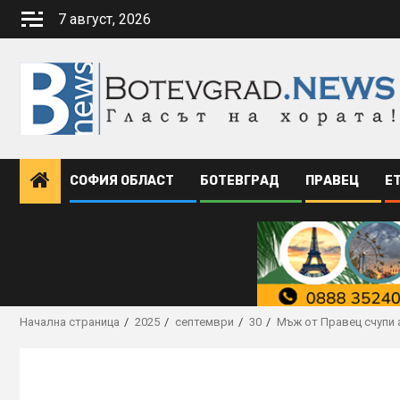
Skip
7 август, 2026
to
content
СОФИЯ ОБЛАСТ
БОТЕВГРАД
ПРАВЕЦ
Е
Начална страница
2025
септември
30
Мъж от Правец счупи 