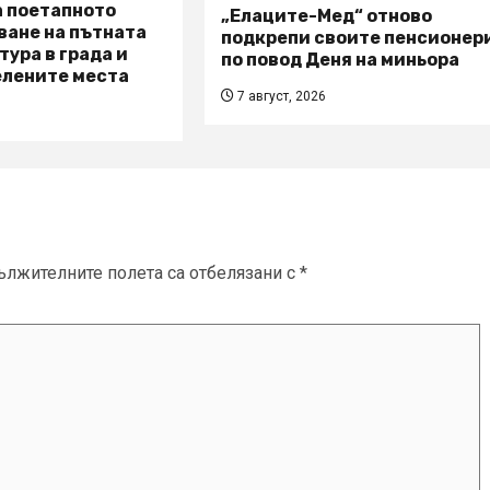
 поетапното
„Елаците-Мед“ отново
ване на пътната
подкрепи своите пенсионер
ура в града и
по повод Деня на миньора
елените места
7 август, 2026
ължителните полета са отбелязани с
*