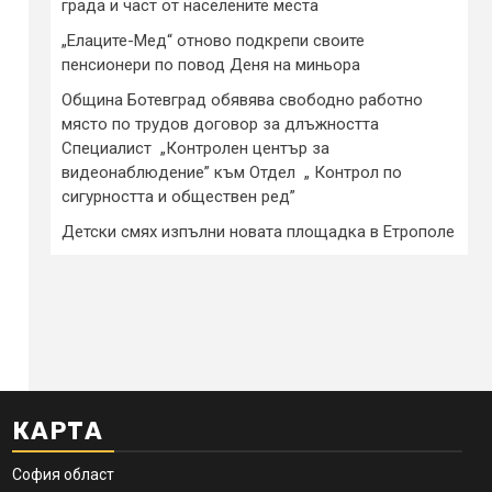
града и част от населените места
„Елаците-Мед“ отново подкрепи своите
пенсионери по повод Деня на миньора
Община Ботевград обявява свободно работно
място по трудов договор за длъжността
Специалист „Контролен център за
видеонаблюдение” към Отдел „ Контрол по
сигурността и обществен ред”
Детски смях изпълни новата площадка в Етрополе
КАРТА
София област