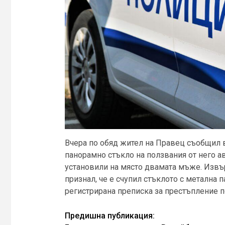
Вчера по обяд жител на Правец съобщил в
панорамно стъкло на ползвания от него а
установили на място двамата мъже. Извъ
признал, че е счупил стъклото с метална п
регистрирана преписка за престъпление по 
Continue
Предишна публикация: