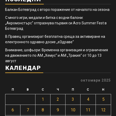
Балкан Ботевград с второ поражение от началото на сезона
С много игри, медали и битка с водни балони:
„Акромонстърс“ отпразнува първия си Acro Summer Fest в
Ботевград
В Правец организират безплатна среща за активиране на
електронното здравно досие „еЗдраве“
Внимание, шофьори: Временна организация и ограничения
на движението по АМ „Хемус“ и АМ „Тракия“ от 10 до 13
август
КАЛЕНДАР
октомври 2025
П
В
С
Ч
П
С
Н
1
2
3
4
5
6
7
8
9
10
11
12