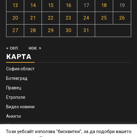
13
14
15
16
17
18
19
20
21
22
23
24
25
26
27
28
29
30
31
« сеп.
ное. »
КАРТА
София област
Ботевград
Правец
Етрополе
Видео новини
Анкети
Контакти
Този уебсайт използва "бисквитки", за да подобри вашето
Facebook
Instagram