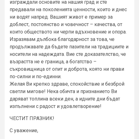
изграждали основите на нашия град и сте
предавали на поколенията ценности, които и днес
ни водят напред. Вашият живот е пример за
доблест, постоянство и човечност – качества, от
които обществото ни черпи вдъхновение и опора.
Изразявам дълбока благодарност за това, че
продължавате да бъдете пазители на традициите и
носители на надеждата. Вие сте доказателство, че
възрастта не е граница, а богатство –
съкровищница от опит и доброта, която ни прави
по-силни и по-единни.
Желая Ви крепко здраве, спокойствие и безброй
светли мигове! Нека обичта и признанието Ви
даряват топлина всеки ден, а идните дни бъдат
изпълнени с радост и удовлетворение!
ЧЕСТИТ ПРАЗНИК!
С уважение,