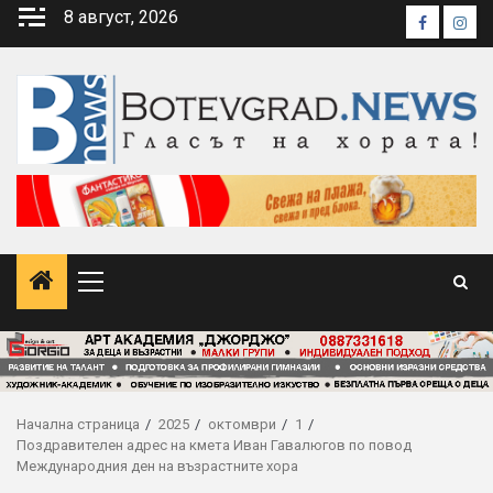
Skip
8 август, 2026
Faceboo
Inst
to
content
Primary
Menu
Начална страница
2025
октомври
1
Поздравителен адрес на кмета Иван Гавалюгов по повод
Международния ден на възрастните хора