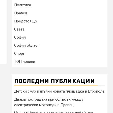
Политика
Правец
Предстоящо
Света
София
София област
Спорт
ТОП новини
ПОСЛЕДНИ ПУБЛИКАЦИИ
Детски смях изпълни новата площадка в Етрополе
Двама пострадаха при сблъсък между
електрически мотопеди в Правец
Мъж от Новачене задържан след побой над