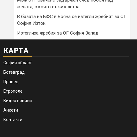
жената, с която съжителства
В базата на БФС в Бояна се изтегли жребият за ОГ
София Изток
Изтеглиха жребия за ОГ София Запад
КАРТА
София област
Ботевград
Правец
Етрополе
Видео новини
Анкети
Контакти