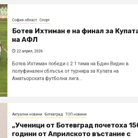
София област
Спорт
Ботев Ихтиман е на финал за Купат
на АФЛ
22 април, 2026
Ботев Ихтиман победи с 2:1 тима на Бдин Видин в
полуфинален сблъсък от турнира за Купата на
Аматьорската футболна лига....
Актуални новини
Ботевград
ТОП новини
„Ученици от Ботевград почетоха 15
години от Априлското въстание с