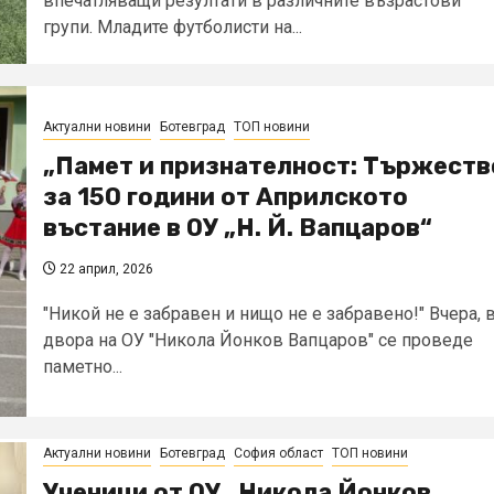
впечатляващи резултати в различните възрастови
групи. Младите футболисти на...
Актуални новини
Ботевград
ТОП новини
„Памет и признателност: Тържеств
за 150 години от Априлското
въстание в ОУ „Н. Й. Вапцаров“
22 април, 2026
"Никой не е забравен и нищо не е забравено!" Вчера, 
двора на ОУ "Никола Йонков Вапцаров" се проведе
паметно...
Актуални новини
Ботевград
София област
ТОП новини
Ученици от ОУ „Никола Йонков