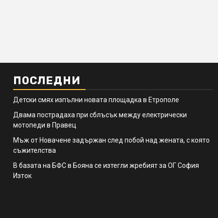
ПОСЛЕДНИ
Детски смях изпълни новата площадка в Етрополе
Двама пострадаха при сблъсък между електрически
мотопеди в Правец
Мъж от Новачене задържан след побой над жената, с която
съжителства
В базата на БФС в Бояна се изтегли жребият за ОГ София
Изток