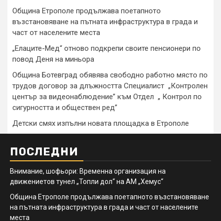
Община Етрополе продължава поетапното
възстановяване на пътната инфраструктура в града и
част от населените места
„Елаците-Мед“ отново подкрепи своите пенсионери по
повод Деня на миньора
Община Ботевград обявява свободно работно място по
трудов договор за длъжността Специалист „Контролен
център за видеонаблюдение” към Отдел „ Контрол по
сигурността и обществен ред”
Детски смях изпълни новата площадка в Етрополе
ПОСЛЕДНИ
Внимание, шофьори: Временна организация на
движениетов тунел „Топли дол“ на АМ „Хемус“
Община Етрополе продължава поетапното възстановяване
на пътната инфраструктура в града и част от населените
места