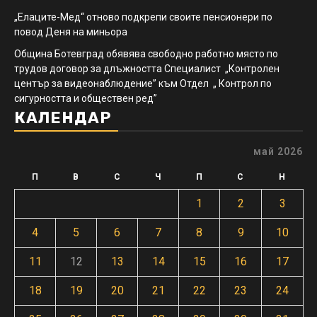
„Елаците-Мед“ отново подкрепи своите пенсионери по
повод Деня на миньора
Община Ботевград обявява свободно работно място по
трудов договор за длъжността Специалист „Контролен
център за видеонаблюдение” към Отдел „ Контрол по
сигурността и обществен ред”
КАЛЕНДАР
май 2026
П
В
С
Ч
П
С
Н
1
2
3
4
5
6
7
8
9
10
11
12
13
14
15
16
17
18
19
20
21
22
23
24