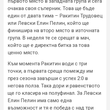
първото място в западната група и сега
очаква своя съперник. Това ще бъде
един от двата тима – Ракитин Трудовец
или Левски Елин Пелин, който ще
финишира на второ място в източната
група. В неделя те се срещат в мач,
който ще е директна битка за това
ценно място.
Към момента Ракитин води с три
точки, а първата среща помежду им
през сезона завърши с успех 2:0 в
негова полза. Така дори и равенството
ще го класира на полуфинал. За Левски
Елин Пелин има само една
възможност и тя е победа с над три