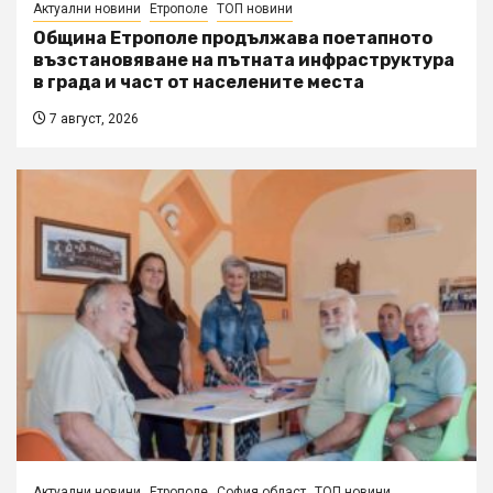
Актуални новини
Етрополе
ТОП новини
Община Етрополе продължава поетапното
възстановяване на пътната инфраструктура
в града и част от населените места
7 август, 2026
Актуални новини
Етрополе
София област
ТОП новини