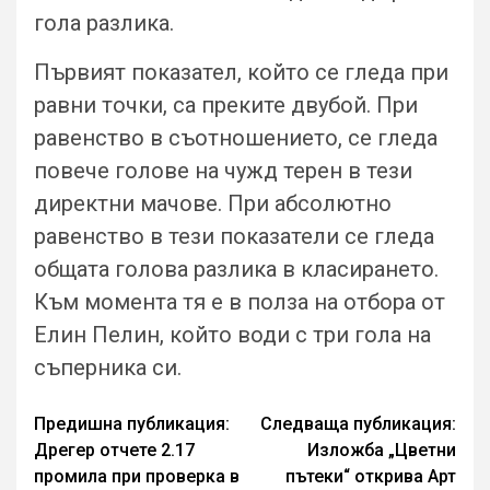
гола разлика.
Първият показател, който се гледа при
равни точки, са преките двубой. При
равенство в съотношението, се гледа
повече голове на чужд терен в тези
директни мачове. При абсолютно
равенство в тези показатели се гледа
общата голова разлика в класирането.
Към момента тя е в полза на отбора от
Елин Пелин, който води с три гола на
съперника си.
Continue
Предишна публикация:
Следваща публикация:
Дрегер отчете 2.17
Изложба „Цветни
Reading
промила при проверка в
пътеки“ открива Арт