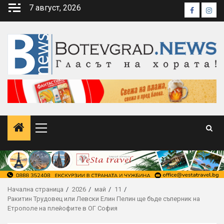
Skip
7 август, 2026
Faceboo
Inst
to
content
Primary
Menu
Начална страница
2026
май
11
Ракитин Трудовец или Левски Елин Пелин ще бъде съперник на
Етрополе на плейофите в ОГ София