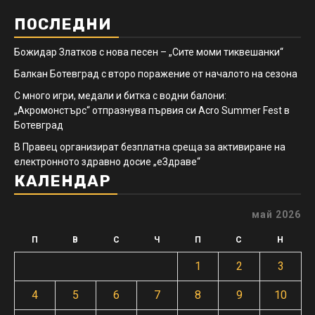
ПОСЛЕДНИ
Божидар Златков с нова песен – „Сите моми тиквешанки“
Балкан Ботевград с второ поражение от началото на сезона
С много игри, медали и битка с водни балони:
„Акромонстърс“ отпразнува първия си Acro Summer Fest в
Ботевград
В Правец организират безплатна среща за активиране на
електронното здравно досие „еЗдраве“
КАЛЕНДАР
май 2026
П
В
С
Ч
П
С
Н
1
2
3
4
5
6
7
8
9
10