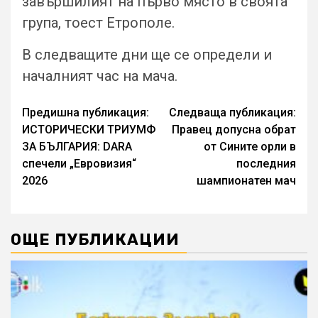
завършилият на първо място в своята
група, тоест Етрополе.
В следващите дни ще се определи и
началният час на мача.
Continue
Предишна публикация:
Следваща публикация:
ИСТОРИЧЕСКИ ТРИУМФ
Правец допусна обрат
Reading
ЗА БЪЛГАРИЯ: DARA
от Сините орли в
спечели „Евровизия“
последния
2026
шампионатен мач
ОЩЕ ПУБЛИКАЦИИ