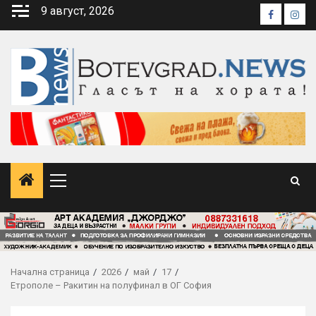
Skip
9 август, 2026
Faceboo
Inst
to
content
Primary
Menu
Начална страница
2026
май
17
Етрополе – Ракитин на полуфинал в ОГ София