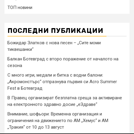
ТОП новини
ПОСЛЕДНИ ПУБЛИКАЦИИ
Божидар Златков с нова песен – „Сите моми
тиквешанки“
Балкан Ботевград с второ поражение от началото на
сезона
С много игри, медали и битка с водни балони:
„Акромонстърс“ отпразнува първия си Acro Summer
Fest в Ботевград
В Правец организират безплатна среща за активиране
на електронното здравно досие „еЗдраве“
Внимание, шофьори: Временна организация и
ограничения на движението по АМ „Хемус“ и АМ
„Тракия“ от 10 до 13 август