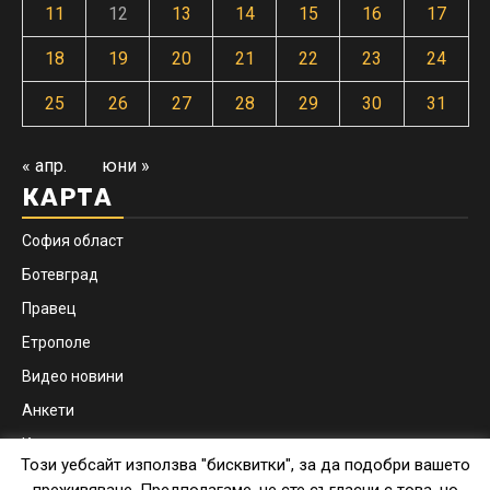
11
12
13
14
15
16
17
18
19
20
21
22
23
24
25
26
27
28
29
30
31
« апр.
юни »
КАРТА
София област
Ботевград
Правец
Етрополе
Видео новини
Анкети
Контакти
Този уебсайт използва "бисквитки", за да подобри вашето
Facebook
Instagram
преживяване. Предполагаме, че сте съгласни с това, но