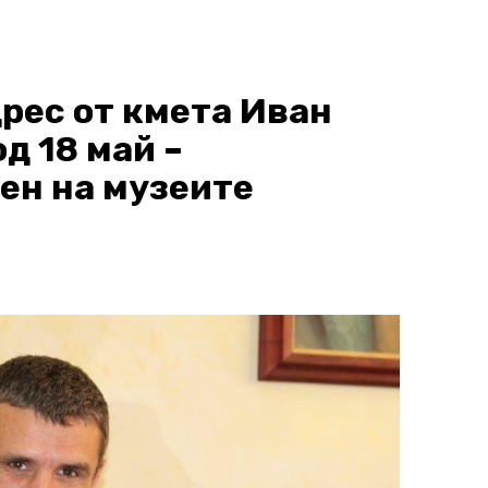
рес от кмета Иван
д 18 май –
ен на музеите