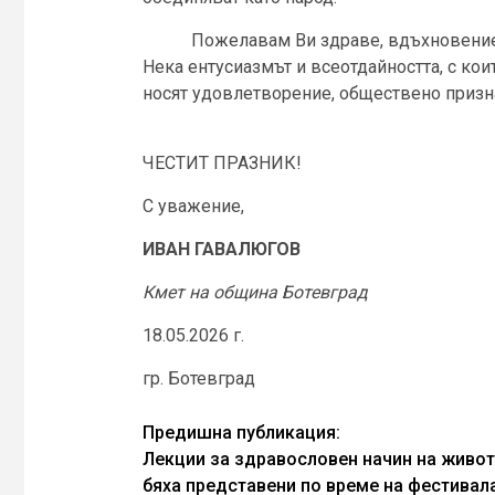
Пожелавам Ви здраве, вдъхновение и 
Нека ентусиазмът и всеотдайността, с кои
носят удовлетворение, обществено призн
ЧЕСТИТ ПРАЗНИК!
С уважение,
ИВАН ГАВАЛЮГОВ
Кмет на
o
бщина Ботевград
18.05.2026 г.
гр. Ботевград
Continue
Предишна публикация:
Лекции за здравословен начин на живот
Reading
бяха представени по време на фестивал