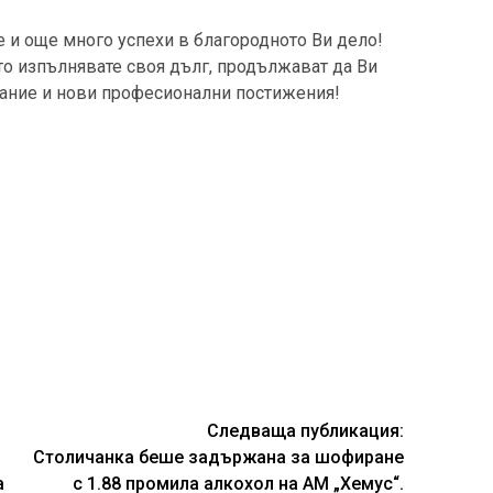
още много успехи в благородното Ви дело!
то изпълнявате своя дълг, продължават да Ви
ание и нови професионални постижения!
Следваща публикация:
Столичанка беше задържана за шофиране
а
с 1.88 промила алкохол на АМ „Хемус“.