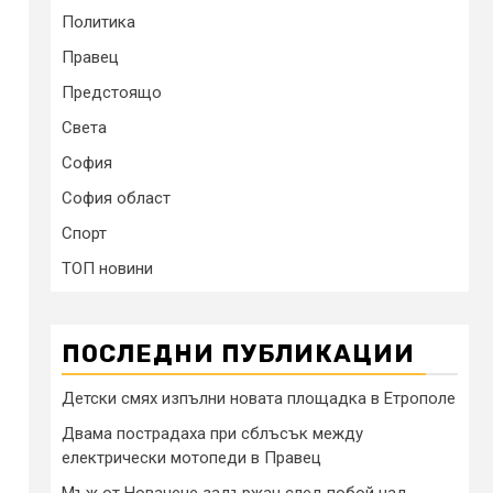
Политика
Правец
Предстоящо
Света
София
София област
Спорт
ТОП новини
ПОСЛЕДНИ ПУБЛИКАЦИИ
Детски смях изпълни новата площадка в Етрополе
Двама пострадаха при сблъсък между
електрически мотопеди в Правец
Мъж от Новачене задържан след побой над