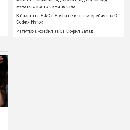
жената, с която съжителства
В базата на БФС в Бояна се изтегли жребият за ОГ
София Изток
Изтеглиха жребия за ОГ София Запад