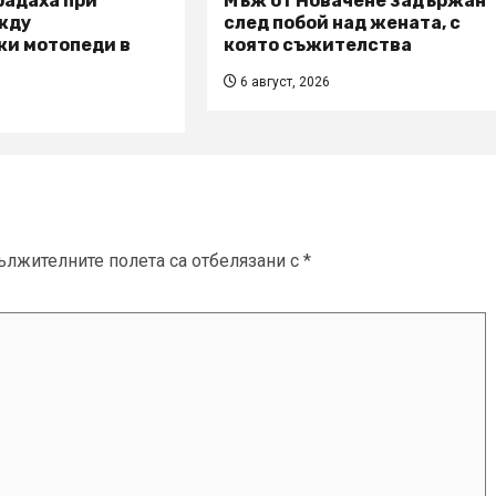
радаха при
Мъж от Новачене задържан
жду
след побой над жената, с
ки мотопеди в
която съжителства
6 август, 2026
ължителните полета са отбелязани с
*