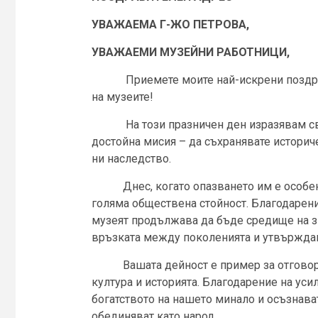
УВАЖАЕМА Г-ЖО ПЕТРОВА,
УВАЖАЕМИ МУЗЕЙНИ РАБОТНИЦИ,
Приемете моите най-искрени поздравл
на музеите!
На този празничен ден изразявам своя
достойна мисия – да съхранявате историч
ни наследство.
Днес, когато опазването им е особено 
голяма обществена стойност. Благодарен
музеят продължава да бъде средище на зн
връзката между поколенията и утвържда
Вашата дейност е пример за отговорно
култура и историята. Благодарение на уси
богатството на нашето минало и осъзнават
обединяват като народ.