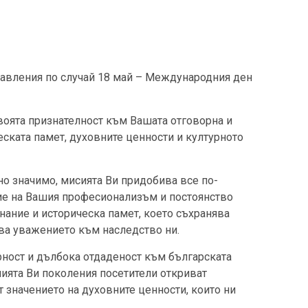
ения по случай 18 май – Международния ден
та признателност към Вашата отговорна и
еската памет, духовните ценности и културното
значимо, мисията Ви придобива все по-
ие на Вашия професионализъм и постоянство
ание и историческа памет, което съхранява
ва уважението към наследство ни.
ст и дълбока отдаденост към българската
лията Ви поколения посетители откриват
 значението на духовните ценности, които ни