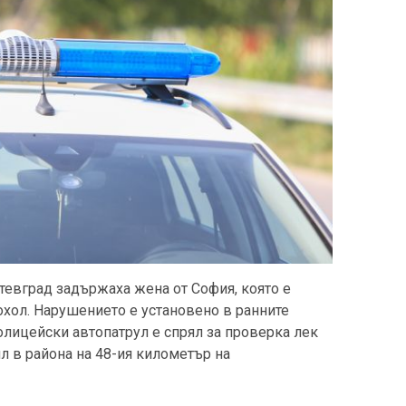
тевград задържаха жена от София, която е
хол. Нарушението е установено в ранните
 Полицейски автопатрул е спрял за проверка лек
л в района на 48-ия километър на