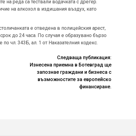
е на реда са тествали водачката с дрегер.
ичие на алкохол в издишания въздух, като
столичанката е отведена в полицейския арест,
рок до 24 часа. По случая е образувано бързо
о чл. 343Б, ал. 1 от Наказателния кодекс.
Следваща публикация:
Изнесена приемна в Ботевград ще
запознае граждани и бизнеса с
възможностите за европейско
финансиране.