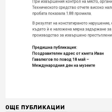
При извършения контрол на място, органит
Техническото средство отчете високо нал
пробата показала 1.88 промила.
В резултат на констатираното нарушение, 
където ѝ е наложена мярка задържане за с
производство за извършено престъпление п
Continue
Предишна публикация:
Поздравителен адрес от кмета Иван
Reading
Гавалюгов по повод 18 май –
Международния ден на музеите
ОЩЕ ПУБЛИКАЦИИ