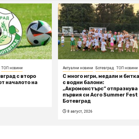
ТОП новини
Актуални новини
Ботевград
ТОП новини
вград с второ
С много игри, медали и битк
т началото на
с водни балони:
„Акромонстърс“ отпразнува
първия си Acro Summer Fest
Ботевград
8 август, 2026