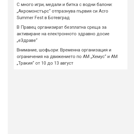
С много игри, медали и битка с водни балони:
„Акромонстърс“ отпразнува първия си Acro
Summer Fest в Ботевград
В Правец организират безплатна среща за
активиране на електронното здравно досие
„еЗдраве“
Внимание, шофьори: Временна организация и
ограничения на движението по АМ „Хемус“ и АМ
„Тракия“ от 10 до 13 август