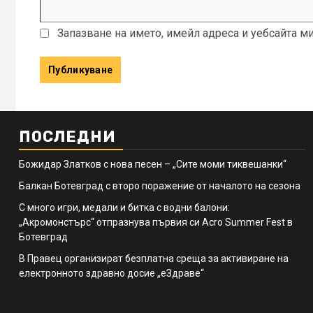
Запазване на името, имейл адреса и уебсайта м
ПОСЛЕДНИ
Божидар Златков с нова песен – „Сите моми тиквешанки“
Балкан Ботевград с второ поражение от началото на сезона
С много игри, медали и битка с водни балони:
„Акромонстърс“ отпразнува първия си Acro Summer Fest в
Ботевград
В Правец организират безплатна среща за активиране на
електронното здравно досие „еЗдраве“