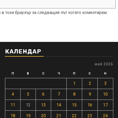
и в този браузър за следващия път когато коментирам.
КАЛЕНДАР
май 2026
П
В
С
Ч
П
С
Н
1
2
3
4
5
6
7
8
9
10
11
12
13
14
15
16
17
18
19
20
21
22
23
24