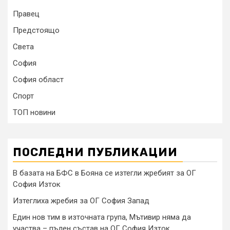
Правец
Предстоящо
Света
София
София област
Спорт
ТОП новини
ПОСЛЕДНИ ПУБЛИКАЦИИ
В базата на БФС в Бояна се изтегли жребият за ОГ
София Изток
Изтеглиха жребия за ОГ София Запад
Един нов тим в източната група, Мътивир няма да
участва – пълен състав на ОГ София Изток