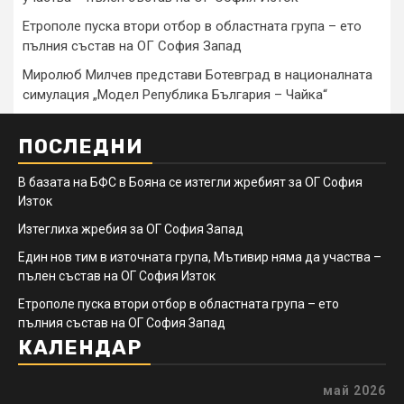
Етрополе пуска втори отбор в областната група – ето
пълния състав на ОГ София Запад
Миролюб Милчев представи Ботевград в националната
симулация „Модел Република България – Чайка“
ПОСЛЕДНИ
В базата на БФС в Бояна се изтегли жребият за ОГ София
Изток
Изтеглиха жребия за ОГ София Запад
Един нов тим в източната група, Мътивир няма да участва –
пълен състав на ОГ София Изток
Етрополе пуска втори отбор в областната група – ето
пълния състав на ОГ София Запад
КАЛЕНДАР
май 2026