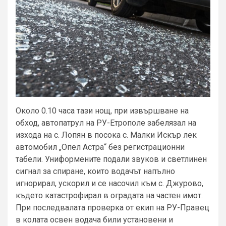
Около 0.10 часа тази нощ, при извършване на
обход, автопатрул на РУ-Етрополе забелязал на
изхода на с. Лопян в посока с. Малки Искър лек
автомобил „Опел Астра“ без регистрационни
табели. Униформените подали звуков и светлинен
сигнал за спиране, които водачът напълно
игнорирал, ускорил и се насочил към с. Джурово,
където катастрофирал в оградата на частен имот.
При последвалата проверка от екип на РУ-Правец
в колата освен водача били установени и