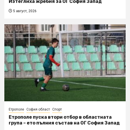
Изтеглиха жребия за ОГ София Запад
5 август, 2026
Етрополе
София област
Спорт
Етрополе пуска втори отбор в областната
група – ето пълния състав на ОГ София Запад