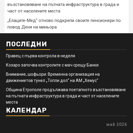
възстановяване на пътната инфраструктура в града и
част от населените места
„Елаците-Мед“ отново подкрепи своите пенсионери по
повод Деня на миньора
ПОСЛЕДНИ
Правец с първа контрола в неделя
Козаро започва контролите с мач срещу Банкя
Внимание, шофьори: Временна организация на
движениетов тунел „Топли дол“ на АМ „Хемус“
Община Етрополе продължава поетапното възстановяване
на пътната инфраструктура в града и част от населените
места
КАЛЕНДАР
май 2026