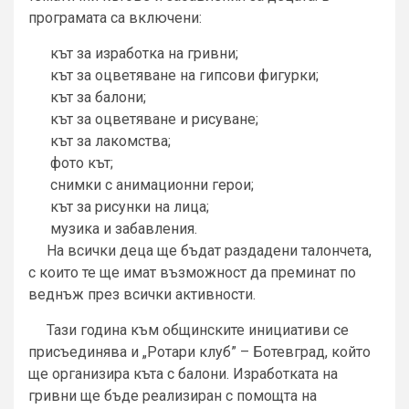
програмата са включени:
кът за изработка на гривни;
кът за оцветяване на гипсови фигурки;
кът за балони;
кът за оцветяване и рисуване;
кът за лакомства;
фото кът;
снимки с анимационни герои;
кът за рисунки на лица;
музика и забавления.
На всички деца ще бъдат раздадени талончета,
с които те ще имат възможност да преминат по
веднъж през всички активности.
Тази година към общинските инициативи се
присъединява и „Ротари клуб” – Ботевград, който
ще организира къта с балони. Изработката на
гривни ще бъде реализиран с помощта на