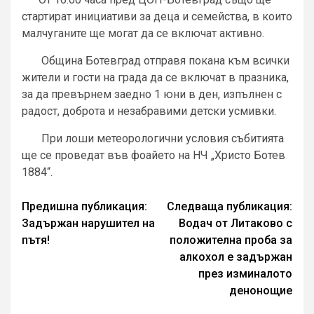
стартират инициативи за деца и семейства, в които
малчуганите ще могат да се включат активно.
Община Ботевград отправя покана към всички
жители и гости на града да се включат в празника,
за да превърнем заедно 1 юни в ден, изпълнен с
радост, доброта и незабравими детски усмивки.
При лоши метеорологични условия събитията
ще се проведат във фоайето на НЧ „Христо Ботев
1884“.
Continue
Предишна публикация:
Следваща публикация:
Задържан нарушител на
Водач от Литаково с
Reading
пътя!
положителна проба за
алкохол е задържан
през изминалото
денонощие