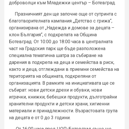
доброволци към Младежки център – Ботевград.
Празничният ден ще започне още от сутринта с
благотворителната кампания „Детство с грижа“,
организирана от „Надежда и домове за децата –
клон България“, с подкрепата на Община
Ботевград. От 10:00 до 18:00 часа в централната
част на Градския парк ще бъде разположена
специална тематична шатра за събиране на
дарения в подкрепа на деца и семейства в риск,
както и деца, отглеждани в приемни семейства на
територията на общината, подкрепяни от
организацията. В рамките на инициативата ще се
събират: нови детски дрехи и обувки, нови
играчки, книжки, бебешки продукти, дълготрайни
хранителни продукти и детски храни, хигиенни
материали и принадлежности. Възрастовата група
на децата е от 0 до 3 години.
От 16:00 часа пред ЦОП-Ботевград също ще