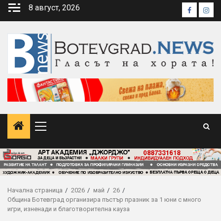
Skip
8 август, 2026
Faceboo
Inst
to
content
Primary
Menu
Начална страница
2026
май
26
Община Ботевград организира пъстър празник за 1 юни с много
игри, изненади и благотворителна кауза