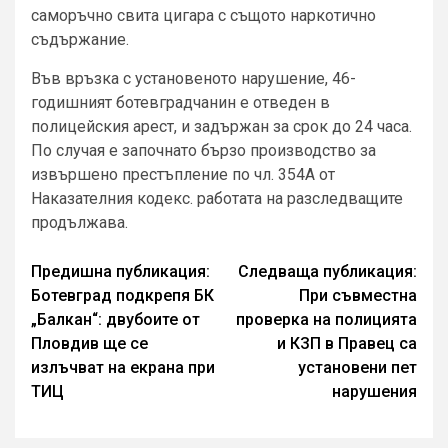
саморъчно свита цигара с същото наркотично
съдържание.
Във връзка с установеното нарушение, 46-
годишният ботевградчанин е отведен в
полицейския арест, и задържан за срок до 24 часа.
По случая е започнато бързо производство за
извършено престъпление по чл. 354А от
Наказателния кодекс. работата на разследващите
продължава.
Continue
Предишна публикация:
Следваща публикация:
Ботевград подкрепя БК
При съвместна
Reading
„Балкан“: двубоите от
проверка на полицията
Пловдив ще се
и КЗП в Правец са
излъчват на екрана при
установени пет
ТИЦ
нарушения