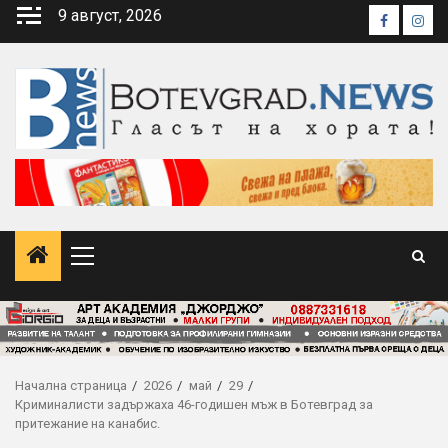
Skip
9 август, 2026
Faceboo
Inst
to
content
Primary
Menu
Начална страница
2026
май
29
Криминалисти задържаха 46-годишен мъж в Ботевград за
притежание на канабис.