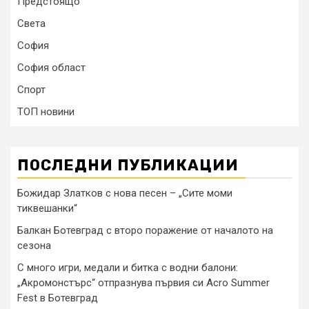
Предстоящо
Света
София
София област
Спорт
ТОП новини
ПОСЛЕДНИ ПУБЛИКАЦИИ
Божидар Златков с нова песен – „Сите моми
тиквешанки“
Балкан Ботевград с второ поражение от началото на
сезона
С много игри, медали и битка с водни балони:
„Акромонстърс“ отпразнува първия си Acro Summer
Fest в Ботевград