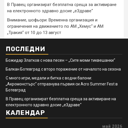
В Правец организират безплатна среща за активиране
на електронното здравно досие „еЗдраве“
Внимание, шофьори: Временна организация и
ограничения на движението по АМ „Хемус“ и АМ
„Тракия“ от 10 до 13 август
ПОСЛЕДНИ
Божидар Златков с нова песен – „Сите моми тиквешанки“
Балкан Ботевград с второ поражение от началото на сезона
С много игри, медали и битка с водни балони:
„Акромонстърс“ отпразнува първия си Acro Summer Fest в
Ботевград
В Правец организират безплатна среща за активиране на
електронното здравно досие „еЗдраве“
КАЛЕНДАР
май 2026