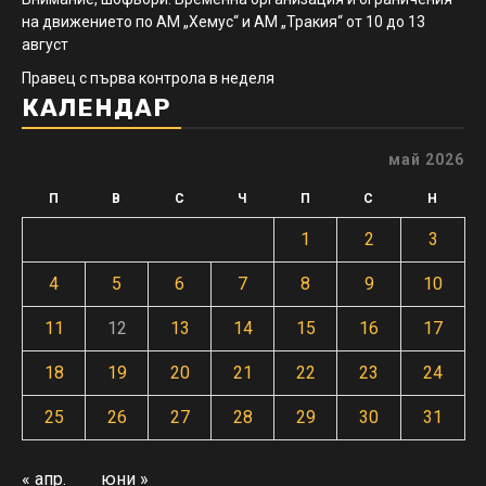
на движението по АМ „Хемус“ и АМ „Тракия“ от 10 до 13
август
Правец с първа контрола в неделя
КАЛЕНДАР
май 2026
П
В
С
Ч
П
С
Н
1
2
3
4
5
6
7
8
9
10
11
12
13
14
15
16
17
18
19
20
21
22
23
24
25
26
27
28
29
30
31
« апр.
юни »