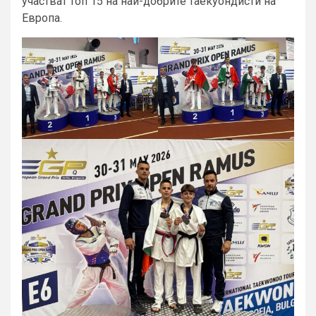
участват топ 15 на най-добрите таекуондисти на
Европа.