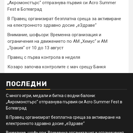
„Акромонстърс“ отпразнува първия си Acro Summer
Fest в Ботевград
В Правец организират безплатна среща за активиране
на електронното здравно досие „еЗдраве“
Внимание, шофьори: Временна организация и
ограничения на движението по АМ „Хемус“ и АМ
„Тракия“ от 10 до 13 август
Правец с първа контрола в неделя
Козаро започва контролите с мач срещу Банкя
ПОСЛЕДНИ
С много игри, медали и битка с водни балони:
„Акромонстърс“ отпразнува първия си Acro Summer Fest в
Ботевград
В Правец организират безплатна среща за активиране на
електронното здравно досие „еЗдраве“
Внимание, шофьори: Временна организация и ограничения