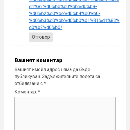
d1%82%d0%b0%d0%bb%d0%b8-
%d0%b2%d0%be%d0%b4%d0%b0-
%d0%b3%d0%bb%d0%b0%d1%81%d1%83%
d0%b2%d0%b0/
Отговор
Вашият коментар
Вашият имейл адрес няма да бъде
публикуван.
Задължителните полета са
отбелязани с
*
Коментар:
*