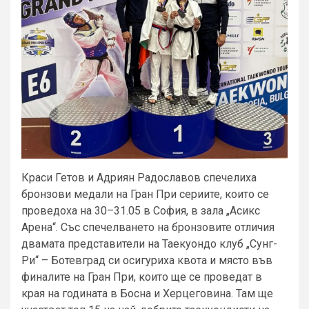
Краси Гетов и Адриян Радославов спечелиха
бронзови медали на Гран При сериите, които се
проведоха на 30–31.05 в София, в зала „Асикс
Арена“. Със спечелването на бронзовите отличия
двамата представители на Таекуондо клуб „Сунг-
Ри“ – Ботевград си осигуриха квота и място във
финалите на Гран При, които ще се проведат в
края на годината в Босна и Херцеговина. Там ще