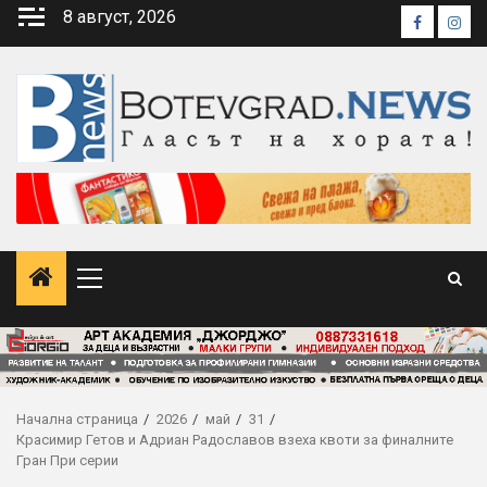
Skip
8 август, 2026
Faceboo
Inst
to
content
Primary
Menu
Начална страница
2026
май
31
Красимир Гетов и Адриан Радославов взеха квоти за финалните
Гран При серии