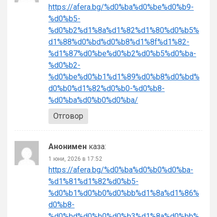
https://afera.bg/%d0%ba%d0%be%d0%b9-
%d0%b5-
%d0%b2%d1%8a%d1%82%d1%80%d0%b5%
d1%88%d0%bd%d0%b8%d1%8f%d1%82-
%d1%87%d0%be%d0%b2%d0%b5%d0%ba-
%d0%b2-
%d0%be%d0%b1%d1%89%d0%b8%d0%bd%
d0%b0%d1%82%d0%b0-%d0%b8-
%d0%ba%d0%b0%d0%ba/
Отговор
Анонимен
каза:
1 юни, 2026 в 17:52
https://afera.bg/%d0%ba%d0%b0%d0%ba-
%d1%81%d1%82%d0%b5-
%d0%b1%d0%b0%d0%bb%d1%8a%d1%86%
d0%b8-
%d0%bd%d0%b0%d0%b3%d1%8a%d0%bb%