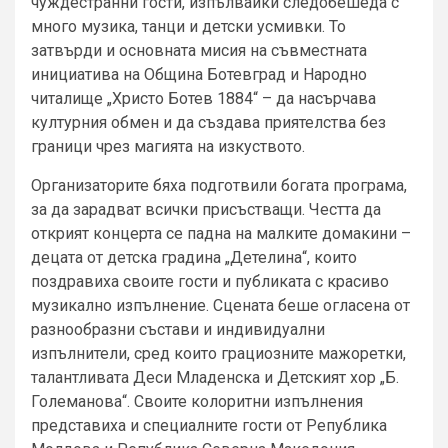
чуждестранни гости, изпълвайки следобешеда с
много музика, танци и детски усмивки. То
затвърди и основната мисия на съвместната
инициатива на Община Ботевград и Народно
читалище „Христо Ботев 1884“ – да насърчава
културния обмен и да създава приятелства без
граници чрез магията на изкуството.
Организаторите бяха подготвили богата програма,
за да зарадват всички присъстващи. Честта да
открият концерта се падна на малките домакини –
децата от детска градина „Детелина“, които
поздравиха своите гости и публиката с красиво
музикално изпълнение. Сцената беше огласена от
разнообразни състави и индивидуални
изпълнители, сред които грациозните мажоретки,
талантливата Деси Младенска и Детският хор „Б.
Големанова“. Своите колоритни изпълнения
представиха и специалните гости от Република