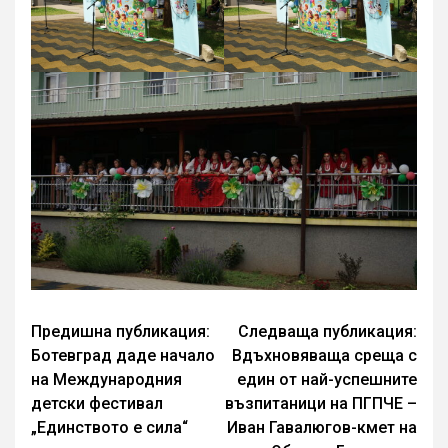
Continue
Предишна публикация:
Следваща публикация:
Ботевград даде начало
Вдъхновяваща среща с
Reading
на Международния
един от най-успешните
детски фестивал
възпитаници на ПГПЧЕ –
„Единството е сила“
Иван Гавалюгов-кмет на