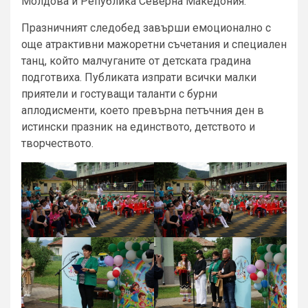
Молдова и Република Северна Македония.
Празничният следобед завърши емоционално с
още атрактивни мажоретни съчетания и специален
танц, който малчуганите от детската градина
подготвиха. Публиката изпрати всички малки
приятели и гостуващи таланти с бурни
аплодисменти, което превърна петъчния ден в
истински празник на единството, детството и
творчеството.