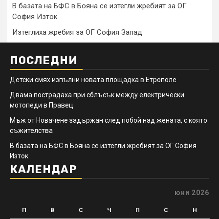
В базата на БФС в Бояна се изтегли жребият за ОГ
София Изток
Изтеглиха жребия за ОГ София Запад
ПОСЛЕДНИ
Детски смях изпълни новата площадка в Етрополе
Двама пострадаха при сблъсък между електрически
мотопеди в Правец
Мъж от Новачене задържан след побой над жената, с която
съжителства
В базата на БФС в Бояна се изтегли жребият за ОГ София
Изток
КАЛЕНДАР
юни 2026
П
В
С
Ч
П
С
Н