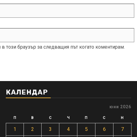
и в този браузър за следващия път когато коментирам.
КАЛЕНДАР
юни 2026
П
В
С
Ч
П
С
Н
1
2
3
4
5
6
7