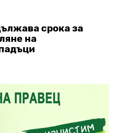
ължава срока за
ляне на
тпадъци