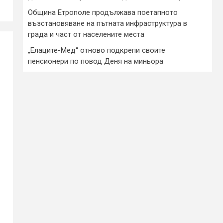
Община Етрополе продължава поетапното
възстановяване на пътната инфраструктура в
града и част от населените места
„Елаците-Мед“ отново подкрепи своите
пенсионери по повод Деня на миньора