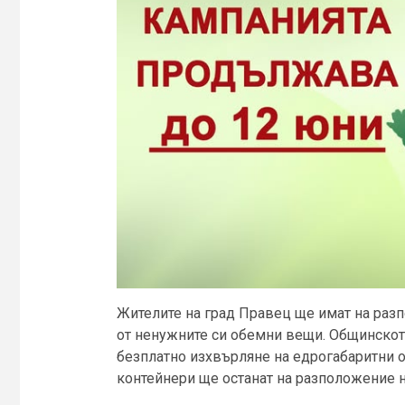
Жителите на град Правец ще имат на разп
от ненужните си обемни вещи. Общинскот
безплатно изхвърляне на едрогабаритни 
контейнери ще останат на разположение н