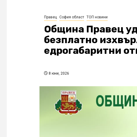
Правец
София област
ТОП новини
Община Правец уд
безплатно изхвър
едрогабаритни о
8 юни, 2026