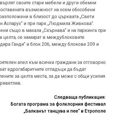
хвърлят своите стари мебели и други обемни
едоставената възможност на осем обособени
 разположени в близост до църквата „Свети
ан Аспарух“ и при парк „Людмила Живкова“.
ени също в махала „Скърнава“ и на паркинга при
за целта, се намират в междублоковите
дира Ганди“ и блок 206, между блокове 209 и
оятелен апел към всички граждани за отговорно
ват едрогабаритните отпадъци да бъдат
ените за целта места, за да може с общи усилия
приветлив.
Следваща публикация:
Богата програма за фолклорния фестивал
„Балканът танцува и пее“ в Етрополе