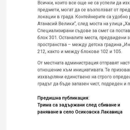
Всички, които все още не са успели да из
предмети, могат да се възползват от пр
локации в града. Контейнерите са удобно
Атанасий Велики“, след моста на улица „Х
Специализирани съдове за смет са постав
блок 301. Останалите места, предвидени 
пространства – между детска градина „Ин
212, както и между блокове 102 и 105.
От местната администрация отправят наст
отношение към инициативата. Те призова
изхвърляни единствено на строго определ
градът да бъде запазен чист, подреден и 
Continue
Предишна публикация:
Трима са задържани след сбиване и
Reading
раняване в село Осиковска Лакавица