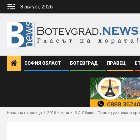
Skip
8 август, 2026
to
content
СОФИЯ ОБЛАСТ
БОТЕВГРАД
ПРАВЕЦ
Е
Начална страница
2026
юни
8
Община Правец удължава срок