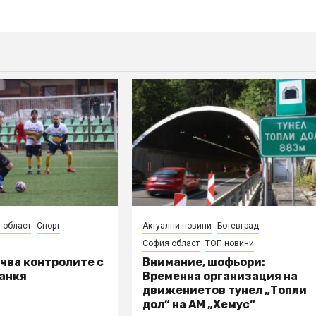
 област
Спорт
Актуални новини
Ботевград
София област
ТОП новини
чва контролите с
Внимание, шофьори:
анкя
Временна организация на
движениетов тунел „Топли
дол“ на АМ „Хемус“