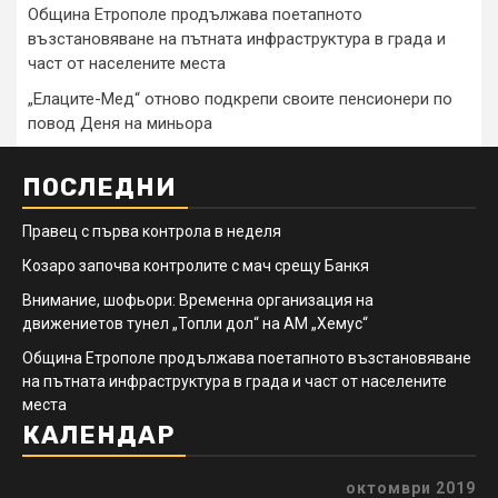
Община Етрополе продължава поетапното
възстановяване на пътната инфраструктура в града и
част от населените места
„Елаците-Мед“ отново подкрепи своите пенсионери по
повод Деня на миньора
ПОСЛЕДНИ
Правец с първа контрола в неделя
Козаро започва контролите с мач срещу Банкя
Внимание, шофьори: Временна организация на
движениетов тунел „Топли дол“ на АМ „Хемус“
Община Етрополе продължава поетапното възстановяване
на пътната инфраструктура в града и част от населените
места
КАЛЕНДАР
октомври 2019