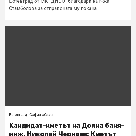
Ботевград от МК “ДИБО” благодари на г-жа
Стамболова за отправената му покана...
Ботевград
София област
Kандидат-кметът на Долна баня-
инж. Николай Чернаев: Кметът