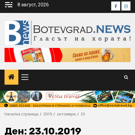
Skip
8 август, 2026
Faceboo
Inst
to
content
Primary
Menu
Начална страница
2019
октомври
23
Ден:
23.10.2019