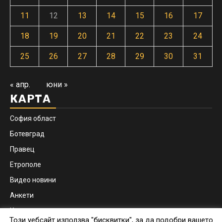
11
12
13
14
15
16
17
18
19
20
21
22
23
24
25
26
27
28
29
30
31
« апр.
юни »
КАРТА
София област
Ботевград
Правец
Етрополе
Видео новини
Анкети
Контакти
Този уебсайт използва "бисквитки", за да подобри вашето