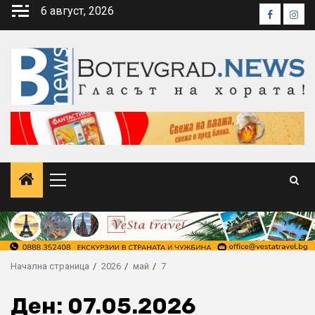
Skip
6 август, 2026
Faceboo
Inst
to
content
Primary
Menu
Начална страница
2026
май
7
Ден:
07.05.2026