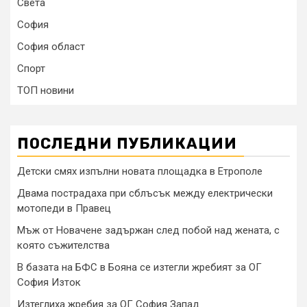
Света
София
София област
Спорт
ТОП новини
ПОСЛЕДНИ ПУБЛИКАЦИИ
Детски смях изпълни новата площадка в Етрополе
Двама пострадаха при сблъсък между електрически
мотопеди в Правец
Мъж от Новачене задържан след побой над жената, с
която съжителства
В базата на БФС в Бояна се изтегли жребият за ОГ
София Изток
Изтеглиха жребия за ОГ София Запад