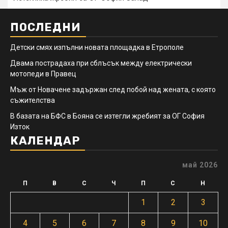
ПОСЛЕДНИ
Детски смях изпълни новата площадка в Етрополе
Двама пострадаха при сблъсък между електрически
мотопеди в Правец
Мъж от Новачене задържан след побой над жената, с която
съжителства
В базата на БФС в Бояна се изтегли жребият за ОГ София
Изток
КАЛЕНДАР
май 2026
П
В
С
Ч
П
С
Н
1
2
3
4
5
6
7
8
9
10