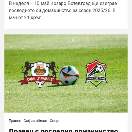
В неделя – 10 май Козаро Ботевград ще изиграе
последното си домакинство за сезон 2025/26. В
мач от 21 кръг...
Правец
София област
Спорт
Правец с последно домакинство