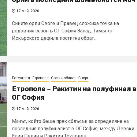
17 май, 2026
Сините орли Своге и Правец сложиха точка на
редовния сезон в ОГ София Запад. Тимът от
Искърското дефиле постигна обрат...
Ботевград
Етрополе
София област
Спорт
Етрополе – Ракитин на полуфинал в
ОГ София
17 май, 2026
Мачът, който беше пряк сблъсък за определяне на
последния полуфиналист в ОГ София, между Левски
Елин Пелин и Ракитин Трудовец...