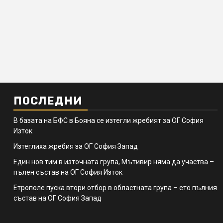
ПОСЛЕДНИ
В базата на БФС в Бояна се изтегли жребият за ОГ София
Изток
Изтеглиха жребия за ОГ София Запад
Един нов тим в източната група, Мътивир няма да участва –
пълен състав на ОГ София Изток
Етрополе пуска втори отбор в областната група – ето пълния
състав на ОГ София Запад