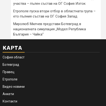
участва – пълен състав на ОГ София Изток
Етрополе пуска втори отбор в областната група –
ето пълния състав на ОГ София Запад
Миролюб Милчев представи Ботевград в
националната симулация „Модел Република
България – Чайка“
КАРТА
София област
Ботевград
Правец
Етрополе
Видео новини
Анкети
Контакти