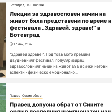
Ботевград
ТОП новини
Лекции за здравословен начин на
живот бяха представени по време н
фестивала „Здравей, здраве!“ в
Ботевград
17 май, 2026
"Здравей здраве!". Под това мото премина
двудневният фестивал, популяризиращ
здравословният начин на живот във всички негови
аспекти - физическо емоционално,...
Правец
София област
Правец допусна обрат от Сините
орли в последния шампионатен мач