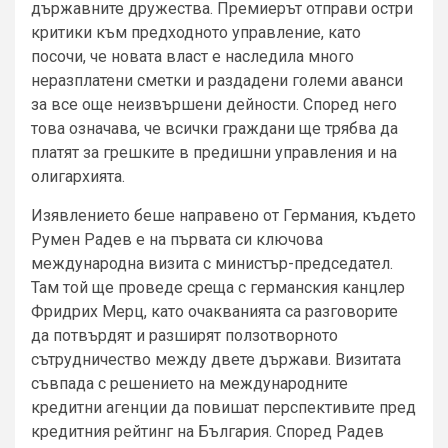
държавните дружества. Премиерът отправи остри
критики към предходното управление, като
посочи, че новата власт е наследила много
неразплатени сметки и раздадени големи аванси
за все още неизвършени дейности. Според него
това означава, че всички граждани ще трябва да
платят за грешките в предишни управления и на
олигархията.
Изявлението беше направено от Германия, където
Румен Радев е на първата си ключова
международна визита с министър-председател.
Там той ще проведе среща с германския канцлер
Фридрих Мерц, като очакванията са разговорите
да потвърдят и разширят ползотворното
сътрудничество между двете държави. Визитата
съвпада с решението на международните
кредитни агенции да повишат перспективите пред
кредитния рейтинг на България. Според Радев