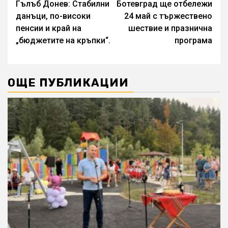
Гълъб Донев: Стабилни
Ботевград ще отбележи
Reading
данъци, по-високи
24 май с тържествено
пенсии и край на
шествие и празнична
„бюджетите на кръпки“.
програма
ОЩЕ ПУБЛИКАЦИИ