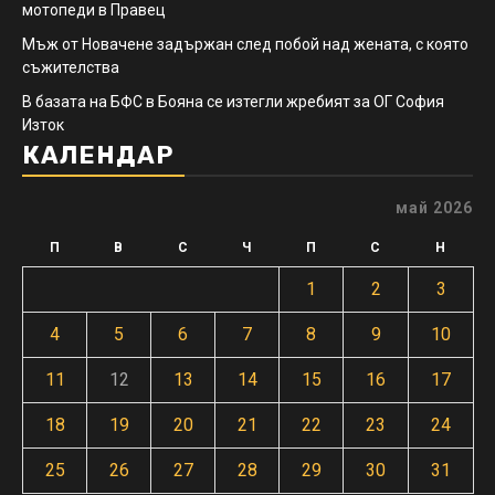
мотопеди в Правец
Мъж от Новачене задържан след побой над жената, с която
съжителства
В базата на БФС в Бояна се изтегли жребият за ОГ София
Изток
КАЛЕНДАР
май 2026
П
В
С
Ч
П
С
Н
1
2
3
4
5
6
7
8
9
10
11
12
13
14
15
16
17
18
19
20
21
22
23
24
25
26
27
28
29
30
31