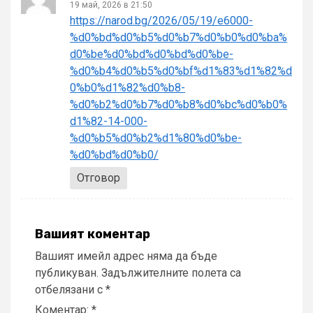
19 май, 2026 в 21:50
https://narod.bg/2026/05/19/e6000-
%d0%bd%d0%b5%d0%b7%d0%b0%d0%ba%
d0%be%d0%bd%d0%bd%d0%be-
%d0%b4%d0%b5%d0%bf%d1%83%d1%82%d
0%b0%d1%82%d0%b8-
%d0%b2%d0%b7%d0%b8%d0%bc%d0%b0%
d1%82-14-000-
%d0%b5%d0%b2%d1%80%d0%be-
%d0%bd%d0%b0/
Отговор
Вашият коментар
Вашият имейл адрес няма да бъде
публикуван.
Задължителните полета са
отбелязани с
*
Коментар:
*