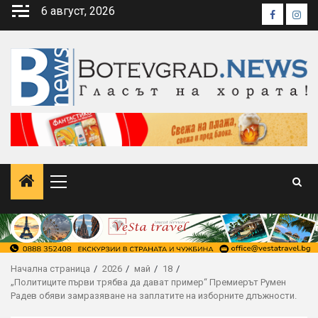
Skip
6 август, 2026
Faceboo
Inst
to
content
Primary
Menu
Начална страница
2026
май
18
„Политиците първи трябва да дават пример“ Премиерът Румен
Радев обяви замразяване на заплатите на изборните длъжности.