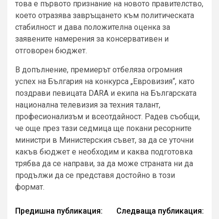
това е първото признание на новото правителство,
което отразява завръщането към политическата
стабилност и дава положителна оценка за
заявените намерения за консервативен и
отговорен бюджет.
В допълнение, премиерът отбеляза огромния
успех на България на конкурса „Евровизия“, като
поздрави певицата DARA и екипа на Българската
национална телевизия за техния талант,
професионализъм и всеотдайност. Радев съобщи,
че още през тази седмица ще покани ресорните
министри в Министерския съвет, за да се уточни
какъв бюджет е необходим и каква подготовка
трябва да се направи, за да може страната ни да
продължи да се представя достойно в този
формат.
Continue
Предишна публикация:
Следваща публикация: