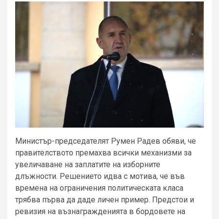
Министър-председателят Румен Радев обяви, че
правителството премахва всички механизми за
увеличаване на заплатите на изборните
длъжности. Решението идва с мотива, че във
времена на ограничения политическата класа
трябва първа да даде личен пример. Предстои и
ревизия на възнагражденията в бордовете на