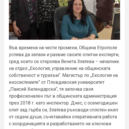
Във времена на чести промени, Община Етрополе
успява да запази и развие своите опитни експерти,
сред които се откроява Венета Златева – началник
на отдел „Екология, управление на общинската
собственост и туризъм“. Магистър по „Екология на
екосистемите“ от Пловдивския университет
„Паисий Хилендарски“, тя започва своя
професионален път в общинската администрация
през 2018 г. като инспектор. Днес, с осемгодишен
опит зад гърба си, Златева ръководи сплотен екип
от седем души, съчетавайки оперативната работа
с координацията и разработването на ключови