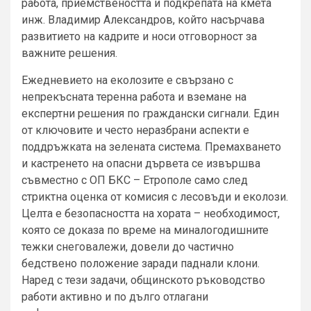
работа, приемствеността и подкрепата на кмета
инж. Владимир Александров, който насърчава
развитието на кадрите и носи отговорност за
важните решения.
Ежедневието на еколозите е свързано с
непрекъсната теренна работа и вземане на
експертни решения по граждански сигнали. Един
от ключовите и често неразбрани аспекти е
поддръжката на зелената система. Премахването
и кастренето на опасни дървета се извършва
съвместно с ОП БКС – Етрополе само след
стриктна оценка от комисия с лесовъди и еколози.
Целта е безопасността на хората – необходимост,
която се доказа по време на миналогодишните
тежки снеговалежи, довели до частично
бедствено положение заради паднали клони.
Наред с тези задачи, общинското ръководство
работи активно и по дълго отлагани