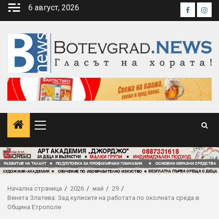
Skip
6 август, 2026
Faceboo
Inst
to
content
Primary
Menu
Начална страница
2026
май
29
Венета Златева: Зад кулисите на работата по околната среда в
Община Етрополе