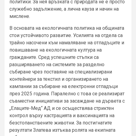
политики. За нея връзката с природата не е просто
служебно задължение, а лична кауза и начин на
мислене.
В основата на екологичната политика на общината
стои устойчивото развитие. Усилията на отдела са
трайно насочени към намаляване на отпадъците и
повишаване на екологичната култура на
гражданите. Сред успешните стъпки са
разширяването на системите за разделно
събиране чрез поставяне на специализирани
контейнери за текстил и организирането на
кампании за събиране на електронни отпадъци
през 2025 година. Паралелно с това се реализират
съвместни инициативи за засаждане на дървета с
„Елаците-Мед“ АД и се осъществява стриктен
контрол върху кастрацията и ваксинацията на
безстопанствените животни. За постигнатите
резултати Златева изтъква ролята на екипната