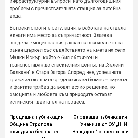
инфраструктурни въпроси, като дългогодишния
проблем с пречиствателната станция за питейна
вода.
Въпреки строгите регулации, в работата на отдела
винаги има място за съпричастност. Златева
споделя емоционалния разказ за спасяването на
ранен щъркел със съдействието на кмета на село
Малки Искър, който е бил обгрижен и
транспортиран до спасителния център на „Зелени
Балкани“ в Стара Загора. Според нея, успешната
грижа за околната среда изисква баланс – науката
и фактите трябва да водят всяко решение, но
емоцията и любовта към природата остават
истинският двигател на процеса.
Continue
Предишна публикация:
Следваща публикация:
Община Етрополе
Ученици от ОУ „Н. Й.
Reading
осигурява безплатен
Вапцаров“ с престижни