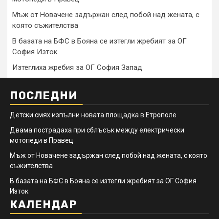
Мъж от Новачене задържан след побой над жената, с
която съжителства
В базата на БФС в Бояна се изтегли жребият за ОГ
София Изток
Изтеглиха жребия за ОГ София Запад
ПОСЛЕДНИ
Детски смях изпълни новата площадка в Етрополе
Двама пострадаха при сблъсък между електрически
мотопеди в Правец
Мъж от Новачене задържан след побой над жената, с която
съжителства
В базата на БФС в Бояна се изтегли жребият за ОГ София
Изток
КАЛЕНДАР