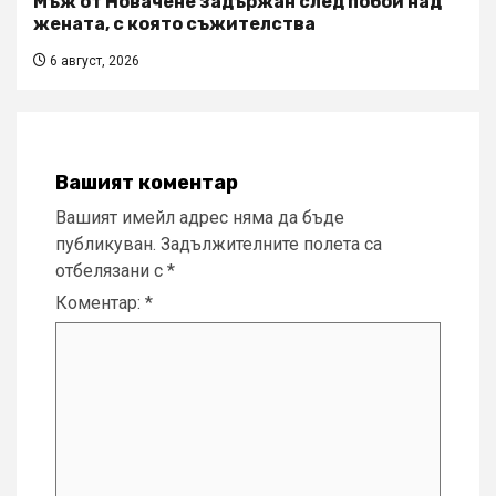
Мъж от Новачене задържан след побой над
жената, с която съжителства
6 август, 2026
Вашият коментар
Вашият имейл адрес няма да бъде
публикуван.
Задължителните полета са
отбелязани с
*
Коментар:
*