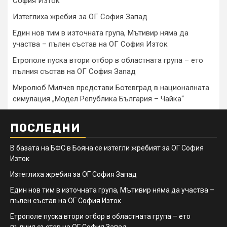
София Изток
Изтеглиха жребия за ОГ София Запад
Един нов тим в източната група, Мътивир няма да
участва – пълен състав на ОГ София Изток
Етрополе пуска втори отбор в областната група – ето
пълния състав на ОГ София Запад
Миролюб Милчев представи Ботевград в националната
симулация „Модел Република България – Чайка“
ПОСЛЕДНИ
В базата на БФС в Бояна се изтегли жребият за ОГ София
Изток
Изтеглиха жребия за ОГ София Запад
Един нов тим в източната група, Мътивир няма да участва –
пълен състав на ОГ София Изток
Етрополе пуска втори отбор в областната група – ето