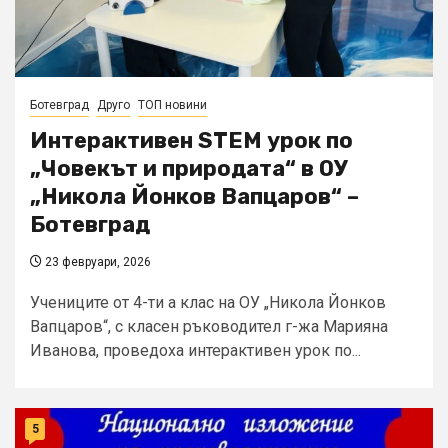
Ботевград
Друго
ТОП новини
Интерактивен STEM урок по
„Човекът и природата“ в ОУ
„Никола Йонков Вапцаров“ –
Ботевград
23 февруари, 2026
Учениците от 4-ти а клас на ОУ „Никола Йонков
Вапцаров“, с класен ръководител г-жа Марияна
Иванова, проведоха интерактивен урок по...
5