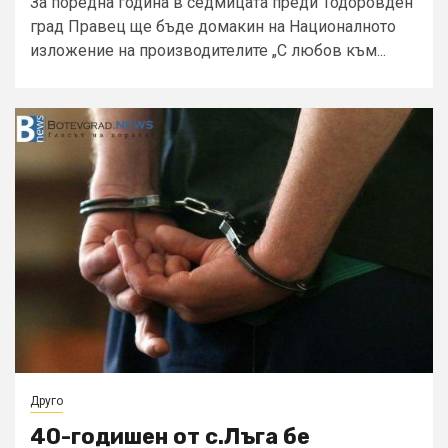
За поредна година в седмицата преди Тодоровден
град Правец ще бъде домакин на Националното
изложение на производителите „С любов към...
Друго
40-годишен от с.Лъга бе