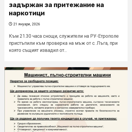
задържан за притежание на
наркотици
21 януари, 2026
Към 21.30 часа снощи, служители на РУ-Етрополе
пристъпили към проверка на мъж от с. Лъга, при
която същият извадил от...