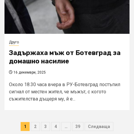
Друго
Задържаха мъж от Ботевград за
домашно насилие
16 декември, 2025
Около 18.30 часа вчера в РУ-Ботевград постъпил
сигнал от местен жител, че мъжът, с когото
съжителства дъщеря му, й е...
Разделяне
1
2
3
4
…
39
Следваща