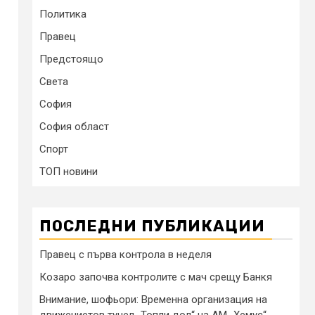
Политика
Правец
Предстоящо
Света
София
София област
Спорт
ТОП новини
ПОСЛЕДНИ ПУБЛИКАЦИИ
Правец с първа контрола в неделя
Козаро започва контролите с мач срещу Банкя
Внимание, шофьори: Временна организация на
движениетов тунел „Топли дол“ на АМ „Хемус“