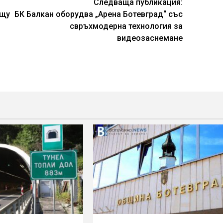
Следваща публикация:
ещу
БК Балкан оборудва „Арена Ботевград“ със
свръхмодерна технология за
видеозаснемане