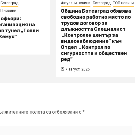
Ботевград
Актуални новини
Ботевград
ТОП новини
Община Ботевград обявява
П новини
свободно работно място по
шофьори:
трудов договор за
рганизация на
длъжността Специалист
в тунел „Топли
„Контролен център за
„Хемус“
видеонаблюдение” към
Отдел „ Контрол по
сигурността и обществен
ред”
7 август, 2026
ължителните полета са отбелязани с
*