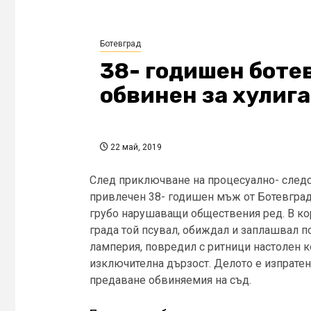
Ботевград
38- годишен боте
обвинен за хулиг
22 май, 2019
След приключване на процесуално- следс
привлечен 38- годишен мъж от Ботевград
грубо нарушаващи обществения ред. В ко
града той псувал, обиждал и заплашвал п
ламперия, повредил с ритници настолен к
изключителна дързост. Делото е изпратен
предаване обвиняемия на съд.