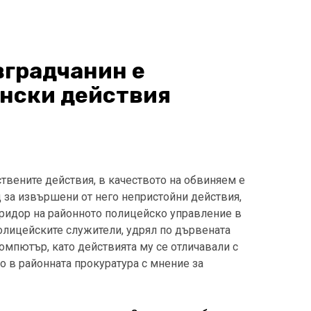
вградчанин е
ански действия
твените действия, в качеството на обвиняем е
 за извършени от него непристойни действия,
ридор на районното полицейско управление в
олицейските служители, удрял по дървената
омпютър, като действията му се отличавали с
о в районната прокуратура с мнение за