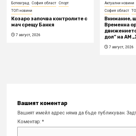
Ботевград
София област
Спорт
Актуални новини
ТОП новини
София област
ТО
Козаро започва контролите с
Внимание, 
мач срещу Банкя
Временна о
движението
7 август, 2026
дол“ на АМ 
7 август, 2026
Вашият коментар
Вашият имейл адрес няма да бъде публикуван.
Зад
Коментар:
*