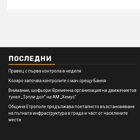
ПОСЛЕДНИ
Правец с първа контрола в неделя
Козаро започва контролите с мач срещу Банкя
Внимание, шофьори: Временна организация на движениетов
тунел „Топли дол“ на АМ „Хемус“
Община Етрополе продължава поетапното възстановяване
на пътната инфраструктура в града и част от населените
места