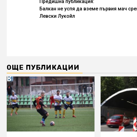
Continue
Предишна публикация:
Балкан не успя да вземе първия мач ср
Reading
Левски Лукойл
ОЩЕ ПУБЛИКАЦИИ