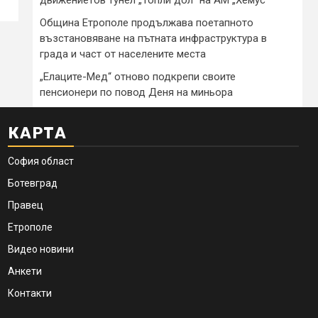
Община Етрополе продължава поетапното
възстановяване на пътната инфраструктура в
града и част от населените места
„Елаците-Мед“ отново подкрепи своите
пенсионери по повод Деня на миньора
КАРТА
София област
Ботевград
Правец
Етрополе
Видео новини
Анкети
Контакти