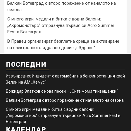
Балкан Ботевград с второ поражение от началото на
сезона
С много игри, медали и битка с водни балони:
„Акромонстърс“ отпразнува първия си Acro Summer
Fest в Ботевград
В Правец организират безплатна среща за активиране
на електронното здравно досие „еЗдраве“
ПОСЛЕДНИ
Извънредно: Инцидент с автомобил на бензиностанция край
Зелин на АМ „Хемус“
Божидар Златков с нова песен – „Сите моми тиквешанки“
Балкан Ботевград с второ поражение от началото на сезона
С много игри, медали и битка с водни балони:
„Акромонстърс“ отпразнува първия си Acro Summer Fest в
Ботевград
КАЛЕНДАР