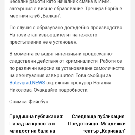
Веселин работи като началник смяна в ИМИ,
завършил е висше образование. Тренира борба в
местния клуб „Балкан“.
По случая е образувано досъдебно производство.
На този етап извършителят на тежкото
престъпление не е установен.
В момента се водят интензивни процесуално-
следствени действия от криминалисти. Работи се
по различни версии за установяване самоличнстта
на евентуалния извършител. Това съобщи за
Botevgrad.NEWS
окръжния прокурор Наталия
Николова. Очаквайте подробности.
Снимка: Фейсбук
Continue
Предишна публикация:
Следваща публикация:
Парад на красота и
Предстоящо: Младежки
Reading
младост на бала на
театър „Карнавал“