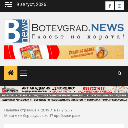
Skip
9 август, 2026
Faceboo
Inst
to
content
Primary
Menu
Начална страница
2019
май
25
Млад мъж бере душа със 17 прободни рани