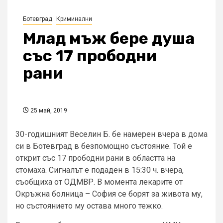
Ботевград
Криминални
Млад мъж бере душа
със 17 прободни
рани
25 май, 2019
30-годишният Веселин Б. бе намерен вчера в дома
си в Ботевград в безпомощно състояние. Той е
открит със 17 прободни рани в областта на
стомаха. Сигналът е подаден в 15:30 ч. вчера,
съобщиха от ОДМВР. В момента лекарите от
Окръжна болница – София се борят за живота му,
но състоянието му остава много тежко.