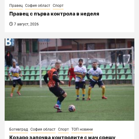
Правец
София област
Спорт
Правец с първа контрола в неделя
7 август, 2026
Ботевград
София област
Спорт
ТОП новини
Козаро започва контролите с мач срещу