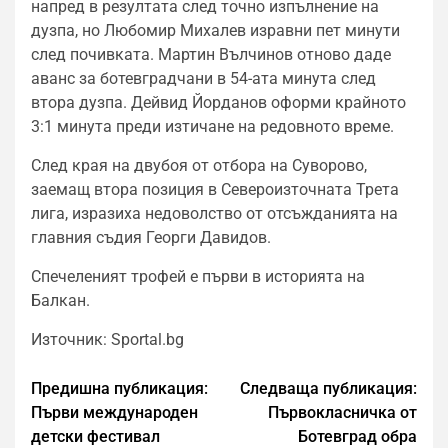
напред в резултата след точно изпълнение на
дузпа, но Любомир Михалев изравни пет минути
след почивката. Мартин Вълчинов отново даде
аванс за ботевградчани в 54-ата минута след
втора дузпа. Дейвид Йорданов оформи крайното
3:1 минута преди изтичане на редовното време.
След края на двубоя от отбора на Суворово,
заемащ втора позиция в Североизточната Трета
лига, изразиха недоволство от отсъжданията на
главния съдия Георги Давидов.
Спечеленият трофей е първи в историята на
Балкан.
Източник: Sportal.bg
Предишна публикация:
Следваща публикация:
Първи международен
Първокласничка от
детски фестивал
Ботевград обра