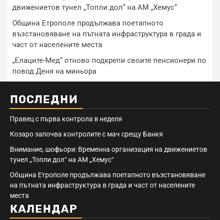
движениетов тунел „Топли дол“ на АМ „Хемус“
Община Етрополе продължава поетапното
възстановяване на пътната инфраструктура в града и
част от населените места
„Елаците-Мед“ отново подкрепи своите пенсионери по
повод Деня на миньора
ПОСЛЕДНИ
Правец с първа контрола в неделя
Козаро започва контролите с мач срещу Банкя
Внимание, шофьори: Временна организация на движениетов
тунел „Топли дол“ на АМ „Хемус“
Община Етрополе продължава поетапното възстановяване
на пътната инфраструктура в града и част от населените
места
КАЛЕНДАР