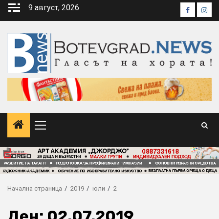
Skip
9 август, 2026
Faceboo
Inst
to
content
Primary
Menu
Начална страница
2019
юли
2
Ден:
02.07.2019