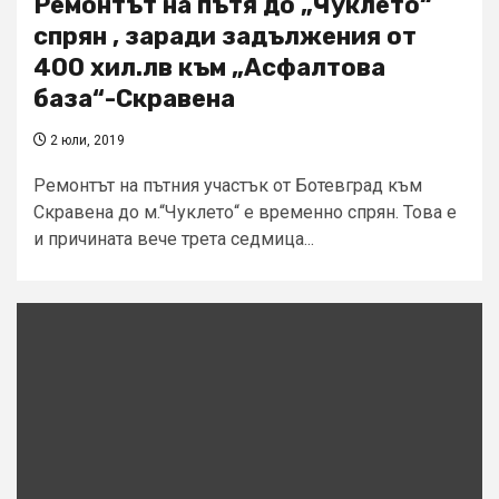
Ремонтът на пътя до „Чуклето“
спрян , заради задължения от
400 хил.лв към „Асфалтова
база“-Скравена
2 юли, 2019
Ремонтът на пътния участък от Ботевград към
Скравена до м.“Чуклето“ е временно спрян. Това е
и причината вече трета седмица...