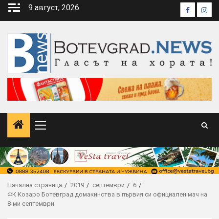
Skip
9 август, 2026
Faceboo
Inst
to
content
Primary
Menu
Начална страница
2019
септември
6
ФК Козаро Ботевград домакинства в първия си официален мач на
8-ми септември