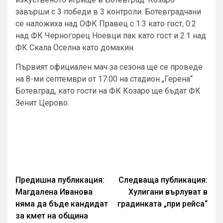
завърши с 3 победи в 3 контроли. Ботевградчани
се наложиха над ОФК Правец с 1:3 като гост, 0:2
над ФК Черногорец Ноевци пак като гост и 2:1 над
ФК Скала Оселна като домакин.
Първият официален мач за сезона ще се проведе
на 8-ми септември от 17:00 на стадион „Герена“
Ботевград, като гости на ФК Козаро ще бъдат ФК
Зенит Церово.
Continue
Предишна публикация:
Следваща публикация:
Магдалена Иванова
Хулигани върлуват в
Reading
няма да бъде кандидат
градинката „при рейса“
за кмет на община