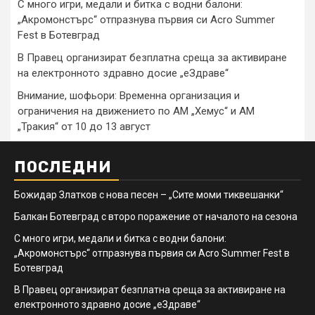
С много игри, медали и битка с водни балони:
„Акромонстърс“ отпразнува първия си Acro Summer
Fest в Ботевград
В Правец организират безплатна среща за активиране
на електронното здравно досие „еЗдраве“
Внимание, шофьори: Временна организация и
ограничения на движението по АМ „Хемус“ и АМ
„Тракия“ от 10 до 13 август
ПОСЛЕДНИ
Божидар Златков с нова песен – „Сите моми тиквешанки“
Балкан Ботевград с второ поражение от началото на сезона
С много игри, медали и битка с водни балони:
„Акромонстърс“ отпразнува първия си Acro Summer Fest в
Ботевград
В Правец организират безплатна среща за активиране на
електронното здравно досие „еЗдраве“