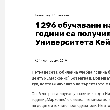
Ботевград
ТОП новини
1 296 обучавани н
години са получи
Университета Ке
14 септември, 2019
Петнадесета юбилейна учебна година б
център „Марконис“ Ботевград. Водещат
тук, постави началото на търеството с
Особено развълнуван управителят, д-р Ни
години „Марконис“ е символ на качество и
на децата и техните преподаватели. На вт