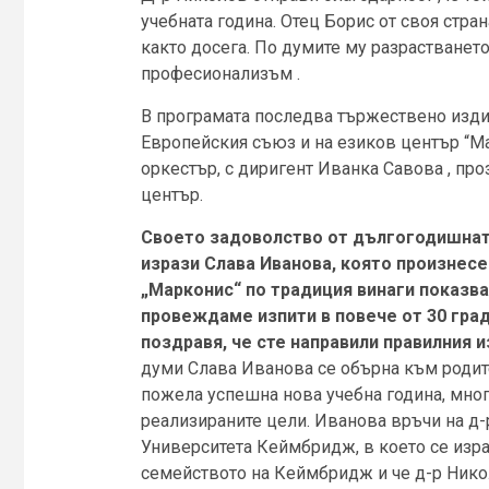
учебната година. Отец Борис от своя стра
както досега. По думите му разрастванет
професионализъм .
В програмата последва тържествено издиг
Европейския съюз и на езиков център “М
оркестър, с диригент Иванка Савова , про
център.
Своето задоволство от дългогодишната
изрази Слава Иванова, която произнесе
„Марконис“ по традиция винаги показва
провеждаме изпити в повече от 30 град
поздравя, че сте направили правилния и
думи Слава Иванова се обърна към родите
пожела успешна нова учебна година, мно
реализираните цели. Иванова връчи на д
Университета Кеймбридж, в което се израз
семейството на Кеймбридж и че д-р Никол