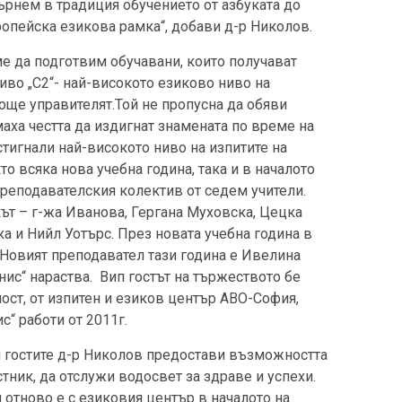
ърнем в традиция обучението от азбуката до
ропейска езикова рамка“, добави д-р Николов.
ме да подготвим обучавани, които получават
во „C2“- най-високото езиково ниво на
 още управителят.Той не пропусна да обяви
аха честта да издигнат знамената по време на
тигнали най-високото ниво на изпитите на
 всяка нова учебна година, така и в началото
преподавателския колектив от седем учители.
ът – г-жа Иванова, Гергана Муховска, Цецка
а и Нийл Уотърс. През новата учебна година в
Новият преподавател тази година е Ивелина
ис“ нараства. Вип гостът на тържеството бе
ст, от изпитен и езиков център АВО-София,
с“ работи от 2011г.
и гостите д-р Николов предостави възможността
тник, да отслужи водосвет за здраве и успехи.
 отново е с езиковия център в началото на