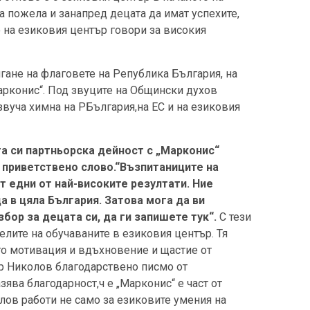
на пожела и занапред децата да имат успехите,
о на езиковия център говори за високия
ане на флаговете на Република България, на
арконис“. Под звуците на Общински духов
звуча химна на РБългария,на ЕС и на езиковия
 си партньорска дейност с „Марконис“
 приветствено слово.“Възпитаниците на
т едни от най-високите резултати. Ние
а в цяла България. Затова мога да ви
збор за децата си, да ги запишете тук“.
С тези
лите на обучаваните в езиковия център. Тя
го мотивация и вдъхновение и щастие от
-р Николов благодарствено писмо от
ява благодарност,ч е „Марконис“ е част от
ов работи не само за езиковите умения на