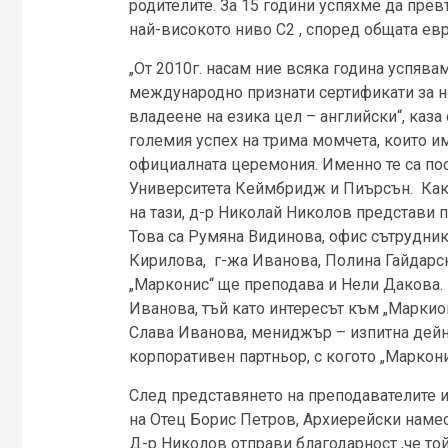
родителите. За 15 години успяхме да прев
най-високото ниво С2 , според общата ев
„От 2010г. насам ние всяка година успява
международно признати сертификати за ни
владеене на езика цел – английски“, каза
големия успех на трима момчета, които им
официалната церемония. Именно те са пос
Университета Кеймбридж и Пиърсън. Както
на тази, д-р Николай Николов представи 
Това са Румяна Видинова, офис сътрудник
Кирилова, г-жа Иванова, Полина Гайдарск
„Марконис“ ще преподава и Нели Дакова. 
Иванова, тъй като интересът към „Маркион
Слава Иванова, мениджър – изпитна дейно
корпоративен партньор, с когото „Маркони
След представянето на преподавателите 
на Отец Борис Петров, Архиерейски намес
Д-р Николов отправи благодарност ,че той