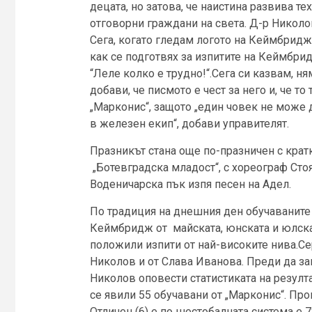
децата, но затова, че наистина развива те
отговорни граждани на света. Д-р Николов
Сега, когато гледам логото на Кеймбридж 
как се подготвях за изпитите на Кеймбрид
“Леле колко е трудно!“.Сега си казвам, н
добави, че писмото е чест за него и, че т
„Марконис“, защото „един човек не може д
в железен екип“, добави управителят.
Празникът стана още по-празничен с крат
„Ботевградска младост“, с хореограф Сто
Воденичарска пък изпя песен на Адел.
По традиция на днешния ден обучаваните
Кеймбридж от майската, юнската и юлскат
положили изпити от най-високите нива.С
Николов и от Слава Иванова. Преди да за
Николов оповести статистиката на резулта
се явили 55 обучавани от „Марконис“. Пр
Отличен (6) е по шестобалната система е 