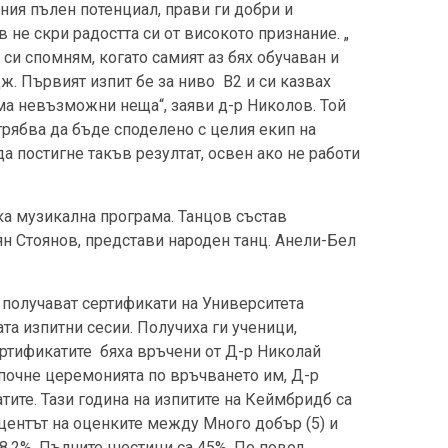
хния пълен потенциал, прави ги добри и
 не скри радостта си от високото признание. „
си спомням, когато самият аз бях обучаван и
ж. Първият изпит бе за ниво В2 и си казвах
яма невъзможни неща“, заяви д-р Николов. Той
о трябва да бъде споделено с целия екип на
а постигне такъв резултат, освен ако не работи
ка музикална програма. Танцов състав
ян Стоянов, представи народен танц. Анели-Бел
 получават сертификати на Университета
а изпитни сесии. Получиха ги ученици,
ертификатите бяха връчени от Д-р Николай
почне церемонията по връчването им, Д-р
тите. Тази година на изпитите на Кеймбридб са
оцентът на оценките между Много добър (5) и
78,2%. Пълните шестици са 45%. По повод