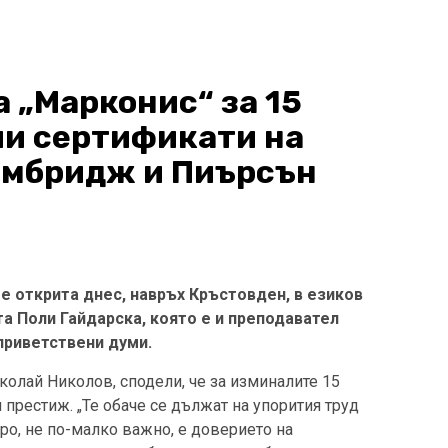
а „Марконис“ за 15
ли сертификати на
ймбридж и Пиърсън
е открита днес, навръх Кръстовден, в езиков
а Поли Гайдарска, която е и преподавател
 приветствени думи.
колай Николов, сподели, че за изминалите 15
 престиж. „Те обаче се дължат на упорития труд
оро, не по-малко важно, е доверието на