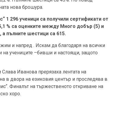
чата нова брошура.
с“ 1 296 ученици са получили сертификати от
,1 % са оценките между Много добър (5) и
 а пълните шестици са 615.
лжим и напред . Искам да благодаря на всички
о и на учениците –бивши и настоящи, защото
и Слава Иванова прерязаха лентата на
на в двора на езиковия център и проследява в
нис“. Финалът на тържественото откриване на
ско хоро.