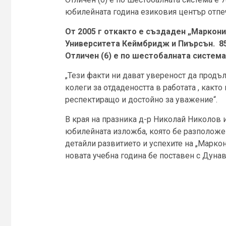
юбилейната година езиковия център отпе
От 2005 г откакто е създаден „Маркони
Университета Кеймбридж и Пиърсън. 85
Отличен (6) е по шестобалната система,
„Тези факти ни дават увереност да продъ
колеги за отдадеността в работата , какт
респектиращо и достойно за уважение“.
В края на празника д-р Николай Николов 
юбилейната изложба, която бе разположе
детайли развитието и успехите на „Марко
новата учебна година бе поставен с Дунав