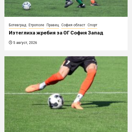
Ботевград
Етрополе
Правец
София област
Спорт
Изтеглиха жребия за ОГ София Запад
5 август, 2026