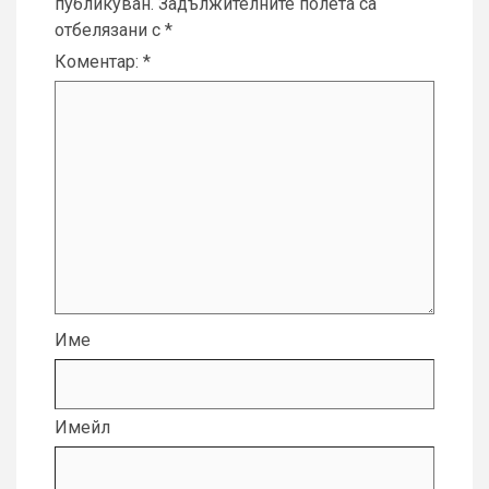
публикуван.
Задължителните полета са
отбелязани с
*
Коментар:
*
Име
Имейл