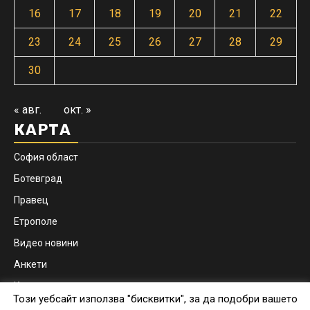
16
17
18
19
20
21
22
23
24
25
26
27
28
29
30
« авг.
окт. »
КАРТА
София област
Ботевград
Правец
Етрополе
Видео новини
Анкети
Контакти
Този уебсайт използва "бисквитки", за да подобри вашето
Facebook
Instagram