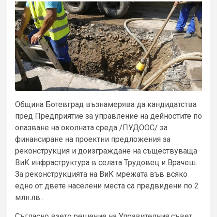
Община Ботевград възнамерява да кандидатства
пред Предприятие за управление на дейностите по
опазване на околната среда /ПУДООС/ за
финансиране на проектни предложения за
реконструкция и доизграждане на съществуваща
ВиК инфраструктура в селата Трудовец и Врачеш.
За реконструкцията на ВиК мрежата във всяко
едно от двете населени места са предвидени по 2
млн.лв .
Съгласно взето решение на Управителния съвет