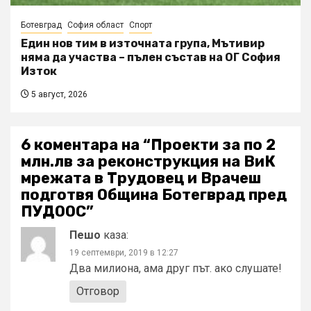
Ботевград
София област
Спорт
Един нов тим в източната група, Мътивир
няма да участва – пълен състав на ОГ София
Изток
5 август, 2026
6 коментара на “
Проекти за по 2
млн.лв за реконструкция на ВиК
мрежата в Трудовец и Врачеш
подготвя Община Ботегврад пред
ПУДООС
”
Пешо
каза:
19 септември, 2019 в 12:27
Два милиона, ама друг път. ако слушате!
Отговор