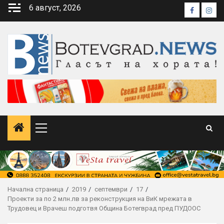
Skip
6 август, 2026
Faceboo
Inst
to
content
Primary
Menu
Начална страница
2019
септември
17
Проекти за по 2 млн.лв за реконструкция на ВиК мрежата в
Трудовец и Врачеш подготвя Община Ботегврад пред ПУДООС