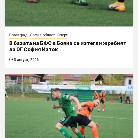
Ботевград
София област
Спорт
В базата на БФС в Бояна се изтегли жребият
за ОГ София Изток
5 август, 2026