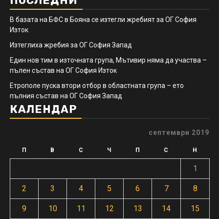
ПОСЛЕДНИ
В базата на БФС в Бояна се изтегли жребият за ОГ София
Изток
Изтеглиха жребия за ОГ София Запад
Един нов тим в източната група, Мътивир няма да участва –
пълен състав на ОГ София Изток
Етрополе пуска втори отбор в областната група – ето
пълния състав на ОГ София Запад
КАЛЕНДАР
септември 2019
П
В
С
Ч
П
С
Н
1
2
3
4
5
6
7
8
9
10
11
12
13
14
15