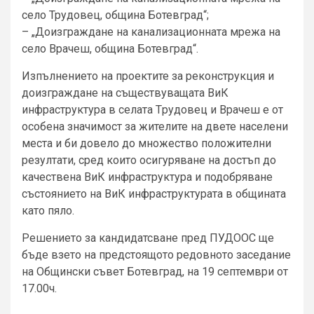
село Трудовец, община Ботевград“;
– „Доизграждане на канализационната мрежа на
село Врачеш, община Ботевград“.
Изпълнението на проектите за реконструкция и
доизграждане на съществуващата ВиК
инфраструктура в селата Tрудовец и Врачеш е от
особена значимост за жителите на двете населени
места и би довело до множество положителни
резултати, сред които осигуряване на достъп до
качествена ВиК инфраструктура и подобряване
състоянието на ВиК инфраструктурата в общината
като пяло.
Решението за кандидатсване пред ПУДООС ще
бъде взето на предстоящото редовното заседание
на Общински съвет Ботевград, на 19 септември от
17.00ч.