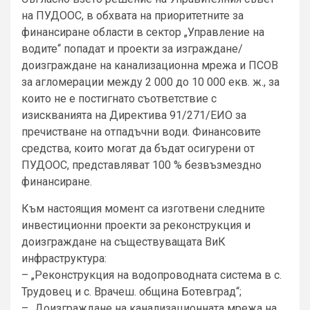
на ПУДООС, в обхвата на приоритетните за
финансиране области в сектор „Управление на
водите“ попадат и проекти за изграждане/
доизграждане на канализационна мрежа и ПСОВ
за агломерации между 2 000 до 10 000 екв. ж., за
които не е постигнато съответствие с
изискванията на Директива 91/271/ЕИО за
пречистване на отпадъчни води. Финансовите
средства, които могат да бъдат осигурени от
ПУДООС, представляват 100 % безвъзмездно
финансиране.
Към настоящия момент са изготвени следните
инвестиционни проекти за реконструкция и
доизграждане на съществуващата ВиК
инфраструктура:
– „Реконструкция на водопроводната система в с.
Трудовец и с. Врачеш. община Ботевград“;
– „Доизграждане на канализационната мрежа на