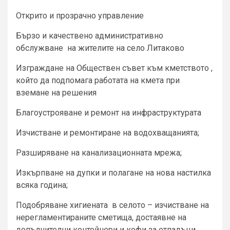
Открито и прозрачно управление
Бързо и качествено административно
обслужване на жителите на село Литаково
Изграждане на Обществен съвет към кметството ,
който да подпомага работата на кмета при
вземане на решения
Благоустрояване и ремонт на инфраструктурата
Изчистване и ремонтиране на водохващанията;
Разширяване на канализационната мрежа;
Изкърпване на дупки и полагане на нова настилка
всяка година;
Подобряване хигиената в селото – изчистване на
нерегламентираните сметища, достаявне на
допълнителни контейнери и кофи за отпадъци,