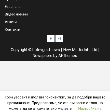
Етрополе
Видео новини
Анкети
Контакти
Facebook
Instagram
Copyright © botevgrad.news | New Media Info Ltd
|
Newsphere
by AF themes.
Този уебсайт използва "бисквитки", за да подобри вашето
преживяване. Предполагаме, че сте съгласни с това, но
можете да се откажете, ако желаете.
Настройка на