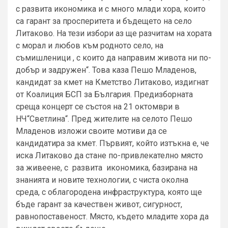
с развита икономика и с много млади хора, които
са гарант за просперитета и бъдещето на село
Литаково. На тези избори аз ще разчитам на хората
с морал и любов към родното село, на
съмишленици , с които да направим живота ни по-
добър и задружен“. Това каза Пешо Младенов,
кандидат за кмет на Кметство Литаково, издигнат
от Коалиция БСП за България. Предизборната
среща концерт се състоя на 21 октомври в
НЧ“Светлина“. Пред жителите на селото Пешо
Младенов изложи своите мотиви да се
кандидатира за кмет. Първият, който изтъкна е, че
иска Литаково да стане по-привлекателно място
за живеене, с развита икономика, базирана на
знанията и новите технологии, с чиста околна
среда, с облагородена инфраструктура, която ще
бъде гарант за качествен живот, сигурност,
равнопоставеност. Място, където младите хора да