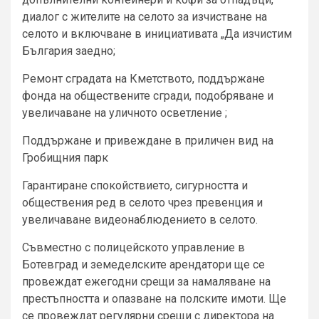
диалог с жителите на селото за изчистване на
селото и включване в инициативата „Да изчистим
България заедно;
Ремонт сградата на Кметството, поддържане
фонда на обществените сгради, подобряване и
увеличаване на уличното осветление ;
Поддържане и привеждане в приличен вид на
Гробищния парк
Гарантиране спокойствието, сигурността и
обществения ред в селото чрез превенция и
увеличаване видеонаблюдението в селото.
Съвместно с полицейското управление в
Ботевград и земеделските арендатори ще се
провеждат ежегодни срещи за намаляване на
престъпността и опазване на полските имоти. Ще
се провеждат регулярни срещи с директора на