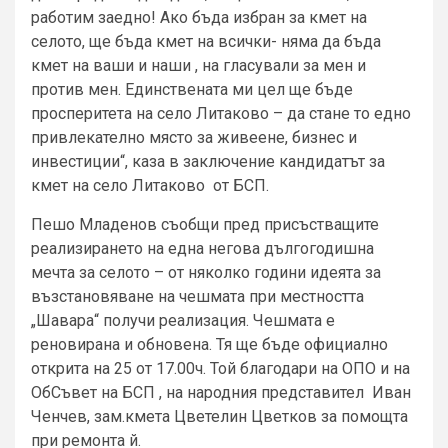
работим заедно! Ако бъда избран за кмет на
селото, ще бъда кмет на всички- няма да бъда
кмет на ваши и наши , на гласували за мен и
против мен. Единствената ми цел ще бъде
просперитета на село Литаково – да стане то едно
привлекателно място за живеене, бизнес и
инвестиции“, каза в заключение кандидатът за
кмет на село Литаково от БСП.
Пешо Младенов съобщи пред присъстващите
реализирането на една негова дългогодишна
мечта за селото – от няколко години идеята за
възстановяване на чешмата при местността
„Шавара“ получи реализация. Чешмата е
реновирана и обновена. Тя ще бъде официално
открита на 25 от 17.00ч. Той благодари на ОПО и на
ОбСъвет на БСП , на народния представител Иван
Ченчев, зам.кмета Цветелин Цветков за помощта
при ремонта й.