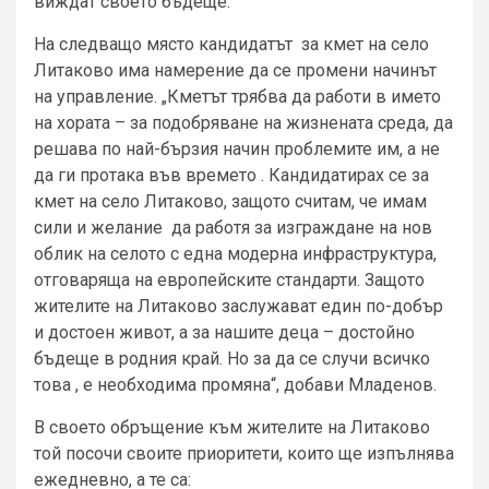
виждат своето бъдеще.
На следващо място кандидатът за кмет на село
Литаково има намерение да се промени начинът
на управление. „Кметът трябва да работи в името
на хората – за подобряване на жизнената среда, да
решава по най-бързия начин проблемите им, а не
да ги протака във времето . Кандидатирах се за
кмет на село Литаково, защото считам, че имам
сили и желание да работя за изграждане на нов
облик на селото с една модерна инфраструктура,
отговаряща на европейските стандарти. Защото
жителите на Литаково заслужават един по-добър
и достоен живот, а за нашите деца – достойно
бъдеще в родния край. Но за да се случи всичко
това , е необходима промяна“, добави Младенов.
В своето обръщение към жителите на Литаково
той посочи своите приоритети, които ще изпълнява
ежедневно, а те са: