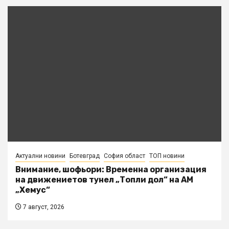
Актуални новини
Ботевград
София област
ТОП новини
Внимание, шофьори: Временна организация
на движениетов тунел „Топли дол“ на АМ
„Хемус“
7 август, 2026