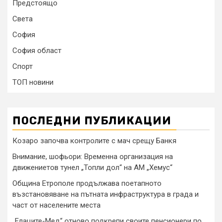
Предстоящо
Света
София
София област
Спорт
ТОП новини
ПОСЛЕДНИ ПУБЛИКАЦИИ
Козаро започва контролите с мач срещу Банкя
Внимание, шофьори: Временна организация на
движениетов тунел „Топли дол“ на АМ „Хемус“
Община Етрополе продължава поетапното
възстановяване на пътната инфраструктура в града и
част от населените места
„Елаците-Мед“ отново подкрепи своите пенсионери по