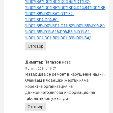
%D0%BA%D0%BC%D0%B5%D1%82-
%D0%BA%D0%BE%D0%BD%D1%84%D0%BB
%D0%B8%D0%BA%D1%82-
%D0%BD%D0%B0-
%D0%B8%D0%BD%D1%82%D0%B5%D1%80
%D0%B5%D1%81%D0%B8-%D1%81-
%D0%BC%D0%B0%D0%B9%D0%BA/
Отговор
Димитър Папазов
каза:
5 април, 2021 в 19:07
Извършва се ремонт в нарушение наЗУТ.
Очаквам и човешки жертви.няма
коректна организация на
движението,липсва информационна
табела,пълен ужас…ди
Отговор