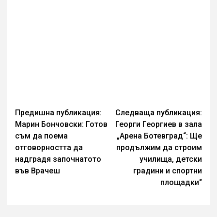
Continue
Предишна публикация:
Следваща публикация:
Марин Бончовски: Готов
Георги Георгиев в зала
Reading
съм да поема
„Арена Ботевград“: Ще
отговорността да
продължим да строим
надградя започнатото
училища, детски
във Врачеш
градини и спортни
площадки“