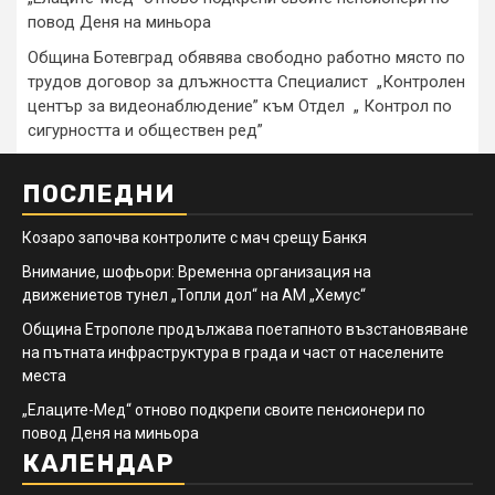
повод Деня на миньора
Община Ботевград обявява свободно работно място по
трудов договор за длъжността Специалист „Контролен
център за видеонаблюдение” към Отдел „ Контрол по
сигурността и обществен ред”
ПОСЛЕДНИ
Козаро започва контролите с мач срещу Банкя
Внимание, шофьори: Временна организация на
движениетов тунел „Топли дол“ на АМ „Хемус“
Община Етрополе продължава поетапното възстановяване
на пътната инфраструктура в града и част от населените
места
„Елаците-Мед“ отново подкрепи своите пенсионери по
повод Деня на миньора
КАЛЕНДАР