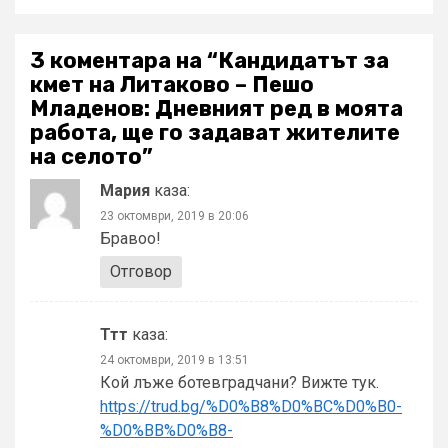
3 коментара на “
Кандидатът за
кмет на Литаково – Пешо
Младенов: Дневният ред в моята
работа, ще го задават жителите
на селото
”
Мария
каза:
23 октомври, 2019 в 20:06
Бравоо!
Отговор
Ттт
каза:
24 октомври, 2019 в 13:51
Кой лъже ботевградчани? Вижте тук.
https://trud.bg/%D0%B8%D0%BC%D0%B0-
%D0%BB%D0%B8-