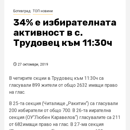
Ботевград
ТОП новини
34% е избирателната
активност в с.
Трудовец към 11:30ч
27 октомври, 2019
В четирите скции в Трудовец към 11:30ч са
гласували 899 жители от общо 2632 имащи право
на глас.
В 25-та секция (Читалище „Ракитин“) са гласували
200 избиратели от общо 700. В 26-та иирателна
секция (ОУ“Любен Каравелов“) гласувалите са 211
от 682имащи право на глас. В 27-ма секция