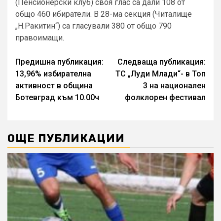
(Пенсионерски клуб) своя глас са дали 108 от
общо 460 ибиратели. В 28-ма секция (Читалище
„Н.Ракитин“) са гласували 380 от общо 790
правоимащи.
Continue
Предишна публикация:
Следваща публикация:
13,96% избирателна
ТС „Луди Млади“- в Топ
Reading
активност в община
3 на национален
Ботевград към 10.00ч
фолклорен фестивал
ОЩЕ ПУБЛИКАЦИИ