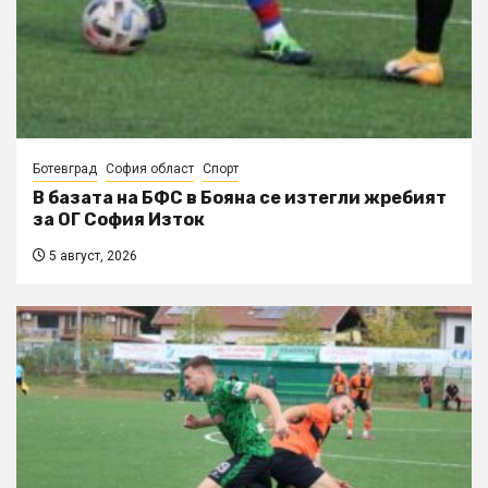
Ботевград
София област
Спорт
В базата на БФС в Бояна се изтегли жребият
за ОГ София Изток
5 август, 2026