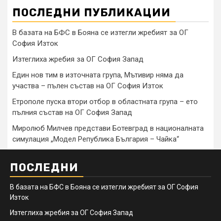
ПОСЛЕДНИ ПУБЛИКАЦИИ
В базата на БФС в Бояна се изтегли жребият за ОГ
София Изток
Изтеглиха жребия за ОГ София Запад
Един нов тим в източната група, Мътивир няма да
участва – пълен състав на ОГ София Изток
Етрополе пуска втори отбор в областната група – ето
пълния състав на ОГ София Запад
Миролюб Милчев представи Ботевград в националната
симулация „Модел Република България – Чайка“
ПОСЛЕДНИ
В базата на БФС в Бояна се изтегли жребият за ОГ София
Изток
Изтеглиха жребия за ОГ София Запад