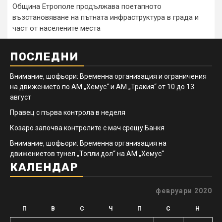
Община Етрополе продължава поетапното
възстановяване на пътната инфраструктура в града и
част от населените места
ПОСЛЕДНИ
Внимание, шофьори: Временна организация и ограничения
на движението по АМ „Хемус“ и АМ „Тракия“ от 10 до 13
август
Правец с първа контрола в неделя
Козаро започва контролите с мач срещу Банкя
Внимание, шофьори: Временна организация на
движениетов тунел „Топли дол“ на АМ „Хемус“
КАЛЕНДАР
февруари 2020
П
В
С
Ч
П
С
Н