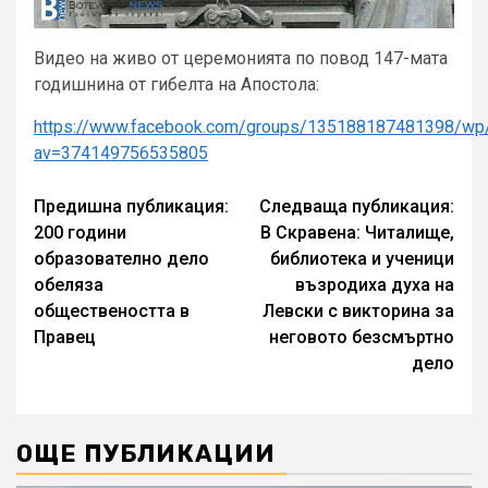
Видео на живо от церемонията по повод 147-мата
годишнина от гибелта на Апостола:
https://www.facebook.com/groups/135188187481398/w
av=374149756535805
Continue
Предишна публикация:
Следваща публикация:
200 години
В Скравена: Читалище,
Reading
образователно дело
библиотека и ученици
обеляза
възродиха духа на
обществеността в
Левски с викторина за
Правец
неговото безсмъртно
дело
ОЩЕ ПУБЛИКАЦИИ