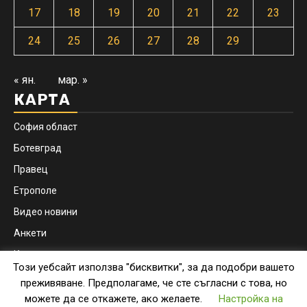
17
18
19
20
21
22
23
24
25
26
27
28
29
« ян.
мар. »
КАРТА
София област
Ботевград
Правец
Етрополе
Видео новини
Анкети
Контакти
Този уебсайт използва "бисквитки", за да подобри вашето
Facebook
Instagram
преживяване. Предполагаме, че сте съгласни с това, но
можете да се откажете, ако желаете.
Настройка на