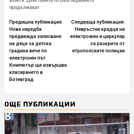
иззети. Действията по разследването
продължават.
Continue
Предишна публикация:
Следваща публикация:
Нова наредба
Невръстни крадци на
Reading
предвижда записване
електрожен и циркуляр
на деца за детска
са разкрити от
градина вече по
етрополските полицаи
електронен път.
Компютър ще извършва
класирането в
Ботевград
ОЩЕ ПУБЛИКАЦИИ