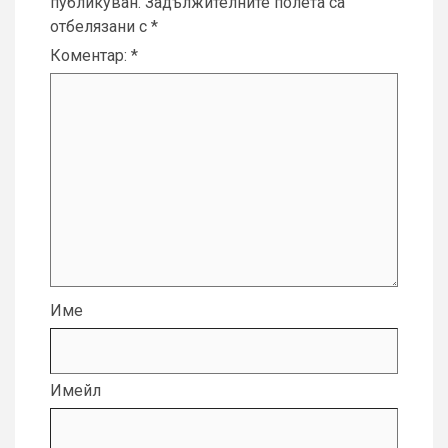
публикуван.
Задължителните полета са
отбелязани с
*
Коментар:
*
Име
Имейл