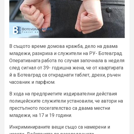
В същото време домова кражба, дело на двама
младежи, разкриха и служители на РУ- Ботевград.
Оперативната работа по случая започнала в неделя
след сигнал от 39- годишна жена, че от квартирата
й в Ботевград са откраднати таблет, дрехи, ръчен
часовник и парфюм.
В хода на предприетите издирвателни действия
полицейските служители установили, че автори на
престъпното посегателство са двама местни
младежи, на 17 и 19 години.
Инкриминираните вещи също са намерени и