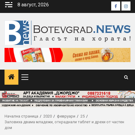
Skip
8 август, 2026
Faceboo
Inst
to
content
Primary
Menu
Начална страница
2020
февруари
25
Заловиха двама младежи, откраднали таблет и дрехи от частен
дом