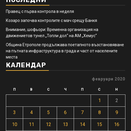
Правец с първа контрола в неделя
Козаро започва контролите с мач срещу Банкя
Внимание, шофьори: Временна организация на
движениетов тунел „Топли дол“ на АМ „Хемус“
Община Етрополе продължава поетапното възстановяване
на пътната инфраструктура в града и част от населените
места
КАЛЕНДАР
февруари 2020
П
В
С
Ч
П
С
Н
1
2
3
4
5
6
7
8
9
10
11
12
13
14
15
16