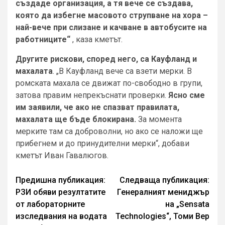
създаде организация, а тя вече се създава,
която да избегне масовото струпване на хора –
най-вече при слизане и качване в автобусите на
работниците“
, каза кметът.
Другите рискови, според него, са Кауфланд и
махалата
. „В Кауфланд вече са взети мерки. В
ромската махала се движат по-свободно в групи,
затова правим непрекъснати проверки.
Ясно сме
им заявили, че ако не спазват правилата,
махалата ще бъде блокирана.
За момента
мерките там са доброволни, но ако се наложи ще
прибегнем и до принудителни мерки“, добави
кметът Иван Гавалюгов.
Continue
Предишна публикация:
Следваща публикация:
РЗИ обяви резултатите
Генералният мениджър
Reading
от лабораторните
на „Sensata
изследвания на водата
Technologies“, Томи Вер