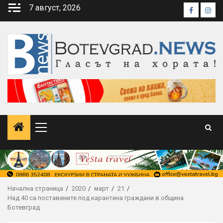
Skip
7 август, 2026
Faceboo
Inst
to
content
Primary
Menu
Начална страница
2020
март
21
Над 40 са поставените под карантина граждани в община
Ботевград