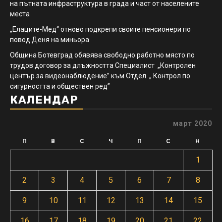
на пътната инфраструктура в града и част от населените
места
„Елаците-Мед“ отново подкрепи своите пенсионери по
повод Деня на миньора
Община Ботевград обявява свободно работно място по
трудов договор за длъжността Специалист „Контролен
център за видеонаблюдение” към Отдел „ Контрол по
сигурността и обществен ред”
КАЛЕНДАР
март 2020
П
В
С
Ч
П
С
Н
1
2
3
4
5
6
7
8
9
10
11
12
13
14
15
16
17
18
19
20
21
22