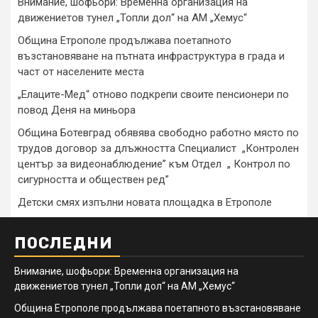
Внимание, шофьори: Временна организация на
движениетов тунел „Топли дол“ на АМ „Хемус“
Община Етрополе продължава поетапното
възстановяване на пътната инфраструктура в града и
част от населените места
„Елаците-Мед“ отново подкрепи своите пенсионери по
повод Деня на миньора
Община Ботевград обявява свободно работно място по
трудов договор за длъжността Специалист „Контролен
център за видеонаблюдение” към Отдел „ Контрол по
сигурността и обществен ред”
Детски смях изпълни новата площадка в Етрополе
ПОСЛЕДНИ
Внимание, шофьори: Временна организация на
движениетов тунел „Топли дол“ на АМ „Хемус“
Община Етрополе продължава поетапното възстановяване