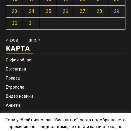
23
24
25
26
27
28
29
30
31
« фев.
апр. »
КАРТА
София област
Ботевград
Правец
Етрополе
Видео новини
Анкети
Контакти
Този уебсайт използва "бисквитки", за да подобри вашето
Facebook
Instagram
преживяване. Предполагаме, че сте съгласни с това, но