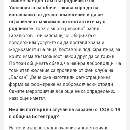
живее заедно там със роднините си.
Указанията са обаче такива хора да са
изолирани в отделно помещение и да се
ограничават максимално контактите му с
роднините.
Това е много рисково“, заяви
Гавалюгов. Той напомни, че Общината е
предложила услугите си да доставя храна и
медикаменти на лица, поставени под карантина, за
които няма възможност някой друг да се грижи.
По този общината обяви, че набира доброволци. На
този етап желание са проявили от Фен клуба на
„Балкан“. „Вече сме изготвили регистрационна
форма за формиране на доброволчески отряди.
Самите мероприятия все още не са определени;,
каза още кметът.
Има ли потвърден случай на заразен с COVID 19
в община Ботевград?
На този въпрос градоначалникът категорично