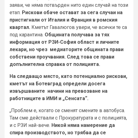
заяви, че няма потвърден нито един случай на този
етап.
Рискови обаче остават за сега случаи на
пристигнали от Италия и Франция в ромския
квартал.
Кметът Гавалюгов увери, че всички те са
под карантина.
Общината получава за тях
информация от РЗИ-София област и личните
лекари, но чрез медиаторите общината прави
собствени проучвания. След това се прави
допълнителна справка от полицията.
На следващо място, като потенциално рискови,
кметът на Ботевград определи досега
извършваните начини на превозване на
работниците в ИМИ и „Сенсата“.
„Проблем е, когато се сменят смените в автобуса.
Там сме действали с Прокуратурата и с полицията,
и с РЗИ най-вече.
Никой няма намерение да
спира производството, но трябва да се