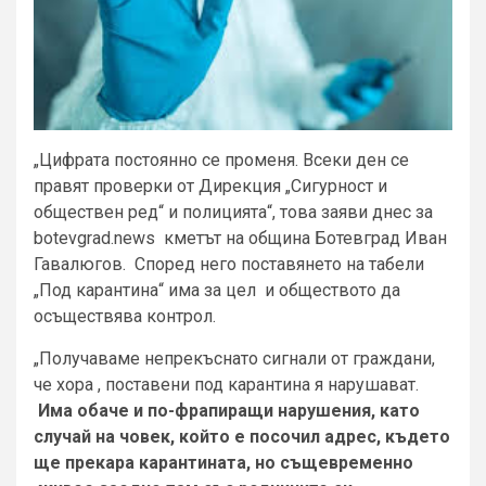
„Цифрата постоянно се променя. Всеки ден се
правят проверки от Дирекция „Сигурност и
обществен ред“ и полицията“, това заяви днес за
botevgrad.news кметът на община Ботевград Иван
Гавалюгов. Според него поставянето на табели
„Под карантина“ има за цел и обществото да
осъществява контрол.
„Получаваме непрекъснато сигнали от граждани,
че хора , поставени под карантина я нарушават.
Има обаче и по-фрапиращи нарушения, като
случай на човек, който е посочил адрес, където
ще прекара карантината, но същевременно